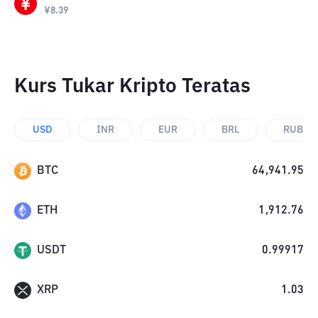
¥
8.39
Kurs Tukar Kripto Teratas
USD
INR
EUR
BRL
RUB
BTC
64,941.95
ETH
1,912.76
USDT
0.99917
XRP
1.03