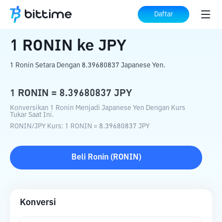
Beranda
Konverter Kripto
RONIN
ke
Daftar
JPY
1
RONIN
ke
JPY
1 Ronin Setara Dengan 8.39680837 Japanese Yen.
1
RONIN
=
8.39680837
JPY
Konversikan 1 Ronin Menjadi Japanese Yen Dengan Kurs
Tukar Saat Ini.
RONIN
/
JPY
Kurs
: 1
RONIN
=
8.39680837
JPY
Beli
Ronin
(
RONIN
)
Konversi