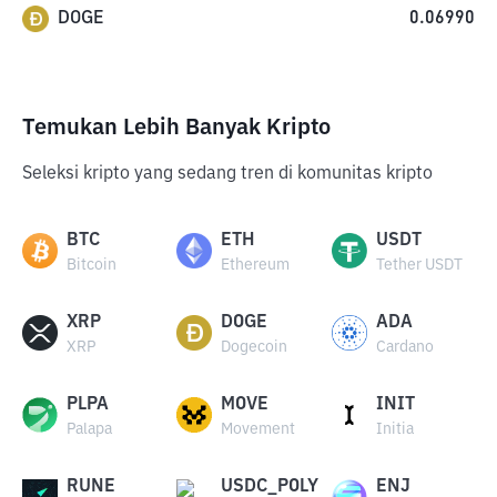
DOGE
0.06990
Temukan Lebih Banyak Kripto
Seleksi kripto yang sedang tren di komunitas kripto
BTC
ETH
USDT
Bitcoin
Ethereum
Tether USDT
XRP
DOGE
ADA
XRP
Dogecoin
Cardano
PLPA
MOVE
INIT
Palapa
Movement
Initia
RUNE
USDC_POLY
ENJ