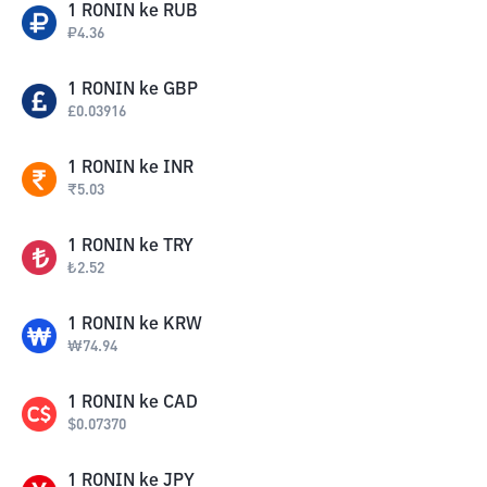
1
RONIN
ke
RUB
₽
4.36
1
RONIN
ke
GBP
£
0.03916
1
RONIN
ke
INR
₹
5.03
1
RONIN
ke
TRY
₺
2.52
1
RONIN
ke
KRW
₩
74.94
1
RONIN
ke
CAD
$
0.07370
1
RONIN
ke
JPY