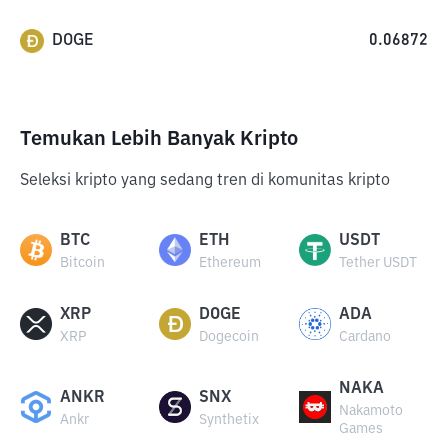
DOGE
0.06872
Temukan Lebih Banyak Kripto
Seleksi kripto yang sedang tren di komunitas kripto
BTC
ETH
USDT
Bitcoin
Ethereum
Tether USDT
XRP
DOGE
ADA
XRP
Dogecoin
Cardano
NAKA
ANKR
SNX
Nakamoto
Ankr
Synthetix
Games