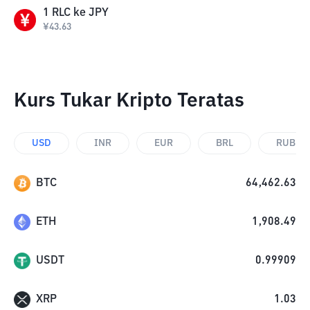
1
RLC
ke
JPY
¥
43.63
Kurs Tukar Kripto Teratas
USD
INR
EUR
BRL
RUB
BTC
64,462.63
ETH
1,908.49
USDT
0.99909
XRP
1.03