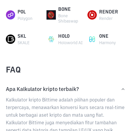
BONE
POL
RENDER
Bone
Polygon
Render
Shibaswap
SKL
HOLO
ONE
SKALE
Holoworld AI
Harmony
FAQ
Apa Kalkulator kripto terbaik?
Kalkulator kripto Bittime adalah pilihan populer dan
terpercaya, menawarkan konversi kurs secara real-time
untuk berbagai aset kripto dan mata uang fiat.
Kalkulator Bittime juga menyediakan fitur tambahan
seperti data historis dan tampilan UI/UX yang baik