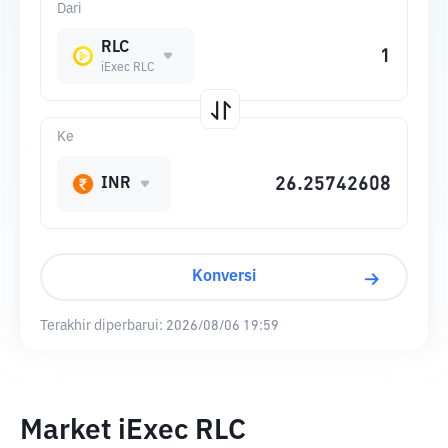
Dari
RLC
iExec RLC
Ke
INR
Konversi
Terakhir diperbarui:
2026/08/06 19:59
Market iExec RLC