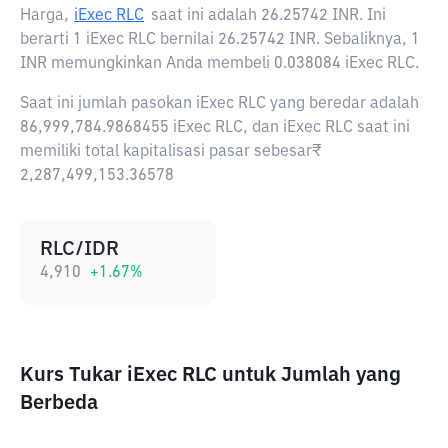
Harga,
iExec RLC
saat ini adalah
26.25742 INR
. Ini
berarti 1 iExec RLC bernilai 26.25742 INR. Sebaliknya, 1
INR memungkinkan Anda membeli 0.038084 iExec RLC.
Saat ini jumlah pasokan iExec RLC yang beredar adalah
86,999,784.9868455 iExec RLC, dan iExec RLC saat ini
memiliki total kapitalisasi pasar sebesar₹
2,287,499,153.36578
RLC/IDR
4,910
+
1.67
%
Kurs Tukar iExec RLC untuk Jumlah yang
Berbeda