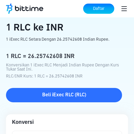
Beranda
Konverter Kripto
RLC
ke
INR
Daftar
1
RLC
ke
INR
1 iExec RLC Setara Dengan 26.25742608 Indian Rupee.
1
RLC
=
26.25742608
INR
Konversikan 1 iExec RLC Menjadi Indian Rupee Dengan Kurs
Tukar Saat Ini.
RLC
/
INR
Kurs
: 1
RLC
=
26.25742608
INR
Beli
iExec RLC
(
RLC
)
Konversi