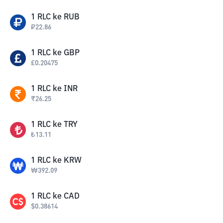
1
RLC
ke
RUB
₽
22.86
1
RLC
ke
GBP
£
0.20475
1
RLC
ke
INR
₹
26.25
1
RLC
ke
TRY
₺
13.11
1
RLC
ke
KRW
₩
392.09
1
RLC
ke
CAD
$
0.38614