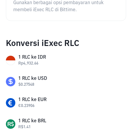
Gunakan berbagai opsi pembayaran untuk
membeli iExec RLC di Bittime.
Konversi iExec RLC
1
RLC
ke
IDR
Rp
4,932.66
1
RLC
ke
USD
$
0.27548
1
RLC
ke
EUR
€
0.23906
1
RLC
ke
BRL
R$
1.41