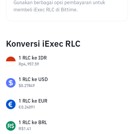
Gunakan berbagai opsi pembayaran untuk
membeli iExec RLC di Bittime.
Konversi iExec RLC
1
RLC
ke
IDR
Rp
4,957.59
1
RLC
ke
USD
$
0.27849
1
RLC
ke
EUR
€
0.24091
1
RLC
ke
BRL
R$
1.41