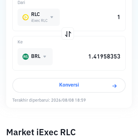
Dari
RLC
iExec RLC
Ke
BRL
Konversi
Terakhir diperbarui:
2026/08/08 18:59
Market iExec RLC