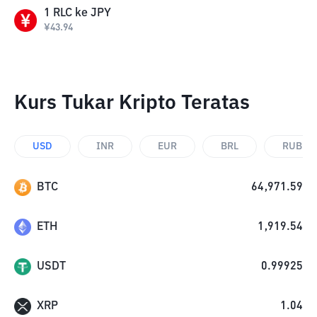
1
RLC
ke
JPY
¥
43.94
Kurs Tukar Kripto Teratas
USD
INR
EUR
BRL
RUB
BTC
64,971.59
ETH
1,919.54
USDT
0.99925
XRP
1.04