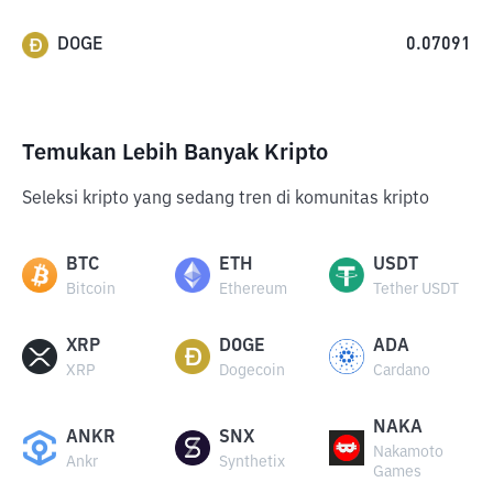
DOGE
0.07091
Temukan Lebih Banyak Kripto
Seleksi kripto yang sedang tren di komunitas kripto
BTC
ETH
USDT
Bitcoin
Ethereum
Tether USDT
XRP
DOGE
ADA
XRP
Dogecoin
Cardano
NAKA
ANKR
SNX
Nakamoto
Ankr
Synthetix
Games