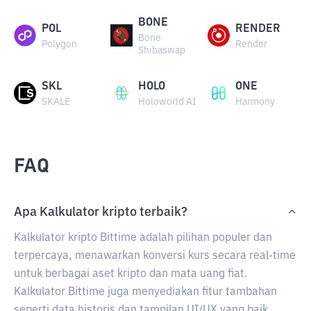
BONE
POL
RENDER
Bone
Polygon
Render
Shibaswap
SKL
HOLO
ONE
SKALE
Holoworld AI
Harmony
FAQ
Apa Kalkulator kripto terbaik?
Kalkulator kripto Bittime adalah pilihan populer dan
terpercaya, menawarkan konversi kurs secara real-time
untuk berbagai aset kripto dan mata uang fiat.
Kalkulator Bittime juga menyediakan fitur tambahan
seperti data historis dan tampilan UI/UX yang baik