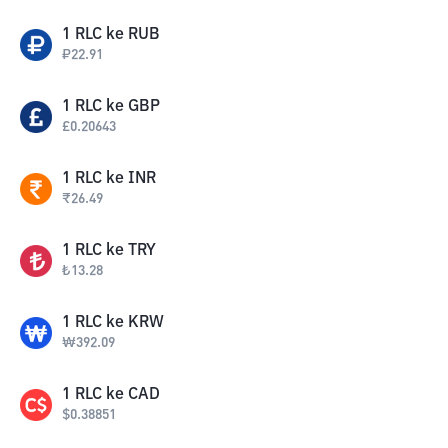
1
RLC
ke
RUB
₽
22.91
1
RLC
ke
GBP
£
0.20643
1
RLC
ke
INR
₹
26.49
1
RLC
ke
TRY
₺
13.28
1
RLC
ke
KRW
₩
392.09
1
RLC
ke
CAD
$
0.38851