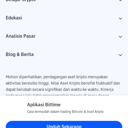
Edukasi
Analisis Pasar
Blog & Berita
Mohon diperhatikan, perdagangan aset kripto merupakan
aktivitas beresiko tinggi. Nilai Aset Kripto bersifat fluktuatif dan
dapat berubah secara signifikan dari waktu ke waktu. Kinerja
pada masa lalu tidak mencerminkan kinerja di masa depan.
Terdapat risiko kehilangan sebagai dampak dari membeli dan
Aplikasi Bittime
menjual aset kripto dan sepenuhnya keputusan independen dari
Cara termudah dalam trading Bitcoin & Aset kripto
pengguna. PT Utama Aset Digital Indonesia (Bittime) tidak
bertanggung jawab atas perubahan fluktuasi dari nilai tukar Aset
Unduh Sekarang
Kripto.