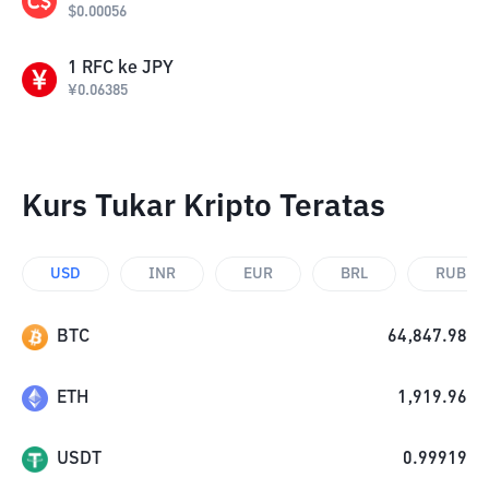
$
0.00056
1
RFC
ke
JPY
¥
0.06385
Kurs Tukar Kripto Teratas
USD
INR
EUR
BRL
RUB
BTC
64,847.98
ETH
1,919.96
USDT
0.99919