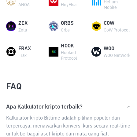
Helium
ANOA
HeyElsa
Mobile
ZEX
ORBS
COW
Zeta
Orbs
CoW Protocol
HOOK
FRAX
WOO
Hooked
Frax
WOO Network
Protocol
FAQ
Apa Kalkulator kripto terbaik?
Kalkulator kripto Bittime adalah pilihan populer dan
terpercaya, menawarkan konversi kurs secara real-time
untuk berbagai aset kripto dan mata uang fiat.