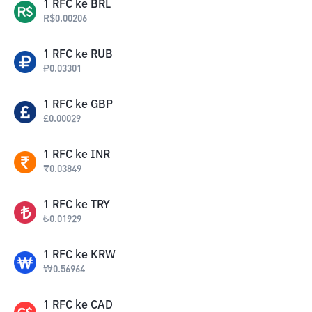
1
RFC
ke
BRL
R$
0.00206
1
RFC
ke
RUB
₽
0.03301
1
RFC
ke
GBP
£
0.00029
1
RFC
ke
INR
₹
0.03849
1
RFC
ke
TRY
₺
0.01929
1
RFC
ke
KRW
₩
0.56964
1
RFC
ke
CAD