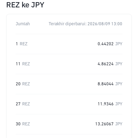
REZ
ke
JPY
Jumlah
Terakhir diperbarui:
2026/08/09 13:00
1
REZ
0.44202
JPY
11
REZ
4.86224
JPY
20
REZ
8.84044
JPY
27
REZ
11.9346
JPY
30
REZ
13.26067
JPY