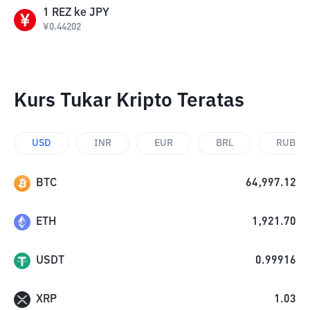
1
REZ
ke
JPY
¥
0.44202
Kurs Tukar Kripto Teratas
USD
INR
EUR
BRL
RUB
BTC
64,997.12
ETH
1,921.70
USDT
0.99916
XRP
1.03