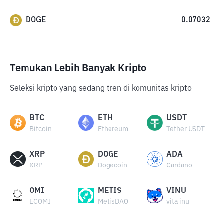
DOGE
0.07032
Temukan Lebih Banyak Kripto
Seleksi kripto yang sedang tren di komunitas kripto
BTC
ETH
USDT
Bitcoin
Ethereum
Tether USDT
XRP
DOGE
ADA
XRP
Dogecoin
Cardano
OMI
METIS
VINU
ECOMI
MetisDAO
vita inu