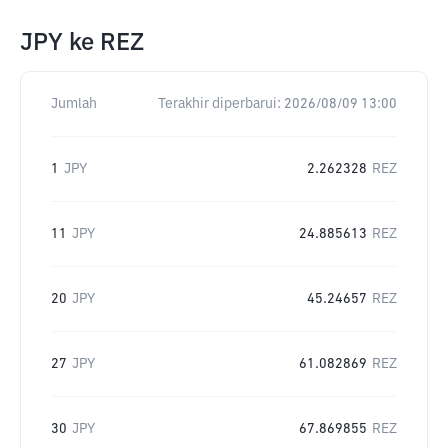
JPY
ke
REZ
Jumlah
Terakhir diperbarui:
2026/08/09 13:00
1
JPY
2.262328
REZ
11
JPY
24.885613
REZ
20
JPY
45.24657
REZ
27
JPY
61.082869
REZ
30
JPY
67.869855
REZ