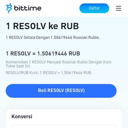
Beranda
Konverter Kripto
RESOLV
ke
Daftar
RUB
1
RESOLV
ke
RUB
1 RESOLV Setara Dengan 1.50619446 Russian Ruble.
1
RESOLV
=
1.50619446
RUB
Konversikan 1 RESOLV Menjadi Russian Ruble Dengan Kurs
Tukar Saat Ini.
RESOLV
/
RUB
Kurs
: 1
RESOLV
=
1.50619446
RUB
Beli
RESOLV
(
RESOLV
)
Konversi