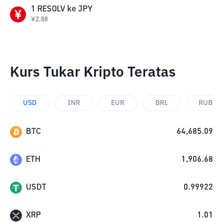
1
RESOLV
ke
JPY
¥
2.88
Kurs Tukar Kripto Teratas
USD
INR
EUR
BRL
RUB
BTC
64,685.09
ETH
1,906.68
USDT
0.99922
XRP
1.01