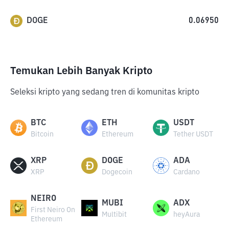
DOGE
0.06950
Temukan Lebih Banyak Kripto
Seleksi kripto yang sedang tren di komunitas kripto
BTC
ETH
USDT
Bitcoin
Ethereum
Tether USDT
XRP
DOGE
ADA
XRP
Dogecoin
Cardano
NEIRO
MUBI
ADX
First Neiro On
Multibit
heyAura
Ethereum