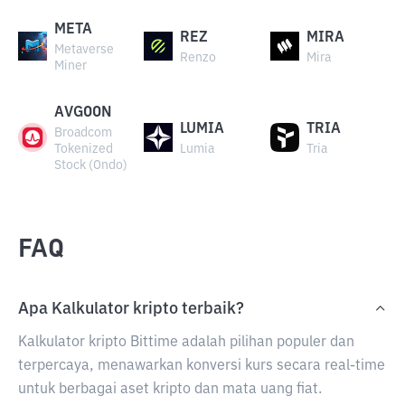
META
REZ
MIRA
Metaverse
Renzo
Mira
Miner
AVGOON
LUMIA
TRIA
Broadcom
Tokenized
Lumia
Tria
Stock (Ondo)
FAQ
Apa Kalkulator kripto terbaik?
Kalkulator kripto Bittime adalah pilihan populer dan
terpercaya, menawarkan konversi kurs secara real-time
untuk berbagai aset kripto dan mata uang fiat.