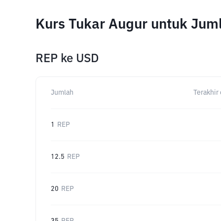
Kurs Tukar Augur untuk Jum
REP
ke
USD
Jumlah
Terakhir 
1
REP
12.5
REP
20
REP