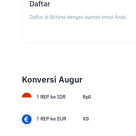
Daftar
Daftar di Bittime dengan alamat email Anda.
Konversi Augur
1
REP
ke
IDR
Rp
0
1
REP
ke
EUR
€
0