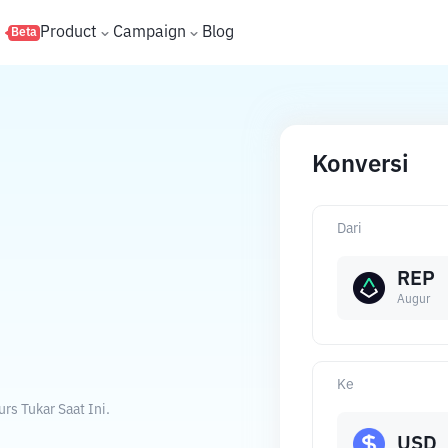
s
Product
Campaign
Blog
Beta
Konversi
Dari
REP
Augur
Ke
rs Tukar Saat Ini.
USD