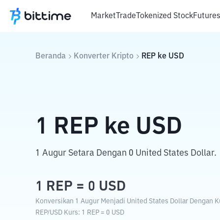
Market
Trade
Tokenized Stock
Future
Beranda
Konverter Kripto
REP
ke
USD
1
REP
ke
USD
1 Augur Setara Dengan 0 United States Dollar.
1
REP
=
0
USD
Konversikan 1 Augur Menjadi United States Dollar Dengan Ku
REP
/
USD
Kurs
: 1
REP
=
0
USD