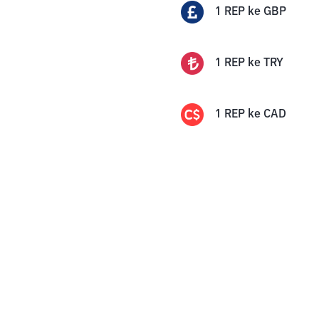
1
REP
ke
GBP
1
REP
ke
TRY
1
REP
ke
CAD