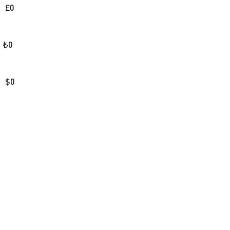
£
0
₺
0
$
0