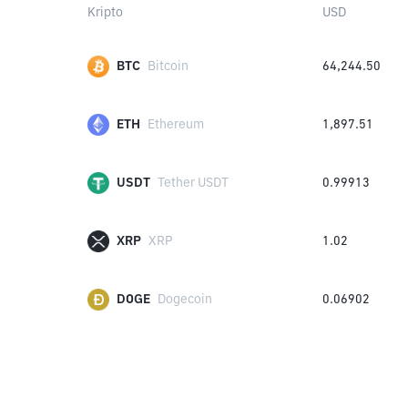
Kripto
USD
BTC
Bitcoin
64,244.50
ETH
Ethereum
1,897.51
USDT
Tether USDT
0.99913
XRP
XRP
1.02
DOGE
Dogecoin
0.06902