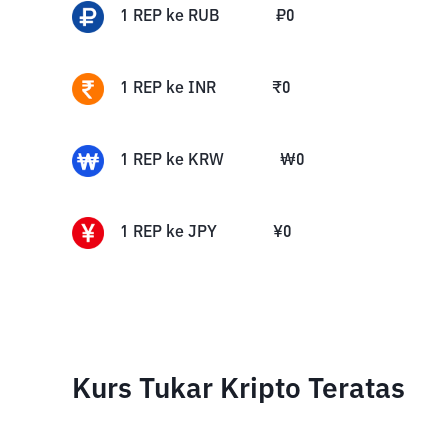
1
REP
ke
RUB
₽
0
1
REP
ke
INR
₹
0
1
REP
ke
KRW
₩
0
1
REP
ke
JPY
¥
0
Kurs Tukar Kripto Teratas