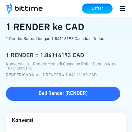
Beranda
Konverter Kripto
RENDER
ke
Daftar
CAD
1
RENDER
ke
CAD
1 Render Setara Dengan 1.84116193 Canadian Dollar.
1
RENDER
=
1.84116193
CAD
Konversikan 1 Render Menjadi Canadian Dollar Dengan Kurs
Tukar Saat Ini.
RENDER
/
CAD
Kurs
: 1
RENDER
=
1.84116193
CAD
Beli
Render
(
RENDER
)
Konversi