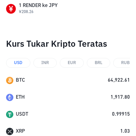
1
RENDER
ke
JPY
¥
208.26
Kurs Tukar Kripto Teratas
USD
INR
EUR
BRL
RUB
BTC
64,922.61
ETH
1,917.80
USDT
0.99915
XRP
1.03