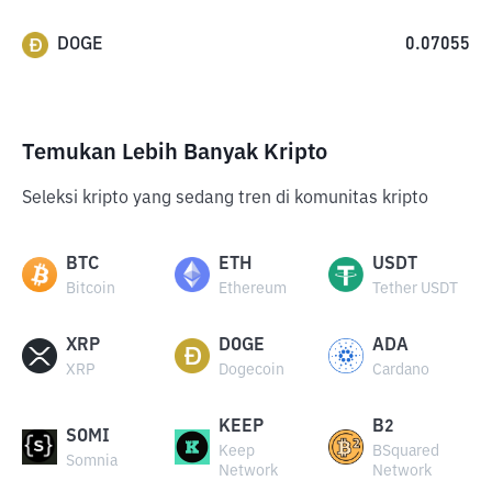
DOGE
0.07055
Temukan Lebih Banyak Kripto
Seleksi kripto yang sedang tren di komunitas kripto
BTC
ETH
USDT
Bitcoin
Ethereum
Tether USDT
XRP
DOGE
ADA
XRP
Dogecoin
Cardano
KEEP
B2
SOMI
Keep
BSquared
Somnia
Network
Network