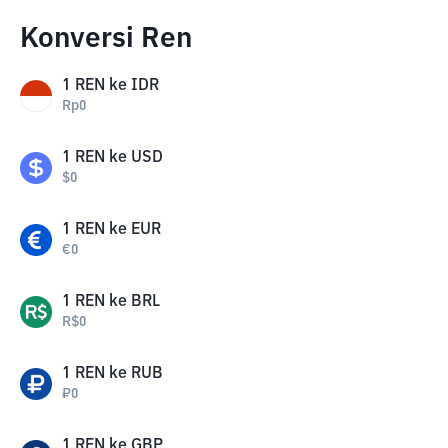
Konversi Ren
1
REN
ke
IDR
Rp
0
1
REN
ke
USD
$
0
1
REN
ke
EUR
€
0
1
REN
ke
BRL
R$
0
1
REN
ke
RUB
₽
0
1
REN
ke
GBP