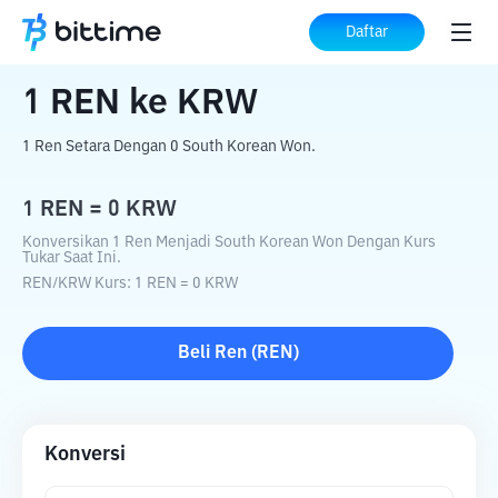
Beranda
Konverter Kripto
REN
ke
KRW
Daftar
1
REN
ke
KRW
1 Ren Setara Dengan 0 South Korean Won.
1
REN
=
0
KRW
Konversikan 1 Ren Menjadi South Korean Won Dengan Kurs
Tukar Saat Ini.
REN
/
KRW
Kurs
: 1
REN
=
0
KRW
Beli
Ren
(
REN
)
Konversi