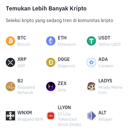
Temukan Lebih Banyak Kripto
Seleksi kripto yang sedang tren di komunitas kripto
BTC
ETH
USDT
Bitcoin
Ethereum
Tether USDT
XRP
DOGE
ADA
XRP
Dogecoin
Cardano
B2
LADYS
ZEX
BSquared
Milady Meme
Zeta
Network
Coin
LLYON
WNXM
ALT
Eli Lilly
Wrapped NXM
Tokenized
Altlayer
Stock (Ondo)