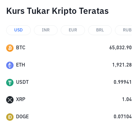
Kurs Tukar Kripto Teratas
USD
INR
EUR
BRL
RUB
BTC
65,032.90
ETH
1,921.28
USDT
0.99941
XRP
1.04
DOGE
0.07104