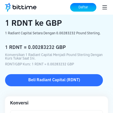
Beranda
Konverter Kripto
RDNT
ke
GBP
Daftar
1
RDNT
ke
GBP
1 Radiant Capital Setara Dengan 0.00283232 Pound Sterling.
1
RDNT
=
0.00283232
GBP
Konversikan 1 Radiant Capital Menjadi Pound Sterling Dengan
Kurs Tukar Saat Ini.
RDNT
/
GBP
Kurs
: 1
RDNT
=
0.00283232
GBP
Beli
Radiant Capital
(
RDNT
)
Konversi