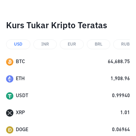
Kurs Tukar Kripto Teratas
USD
INR
EUR
BRL
RUB
BTC
64,688.75
ETH
1,908.96
USDT
0.99940
XRP
1.01
DOGE
0.06964