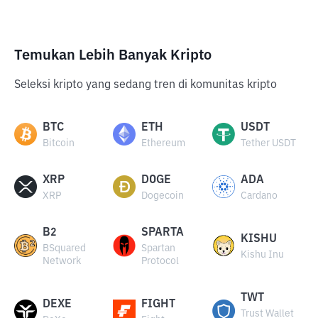
Temukan Lebih Banyak Kripto
Seleksi kripto yang sedang tren di komunitas kripto
BTC
ETH
USDT
Bitcoin
Ethereum
Tether USDT
XRP
DOGE
ADA
XRP
Dogecoin
Cardano
B2
SPARTA
KISHU
BSquared
Spartan
Kishu Inu
Network
Protocol
TWT
DEXE
FIGHT
Trust Wallet