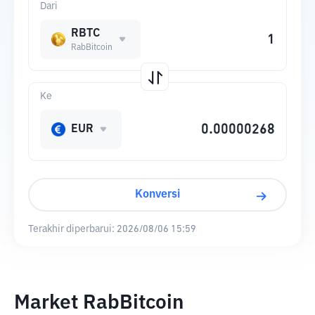
Dari
RBTC
RabBitcoin
Ke
EUR
Konversi
Terakhir diperbarui:
2026/08/06 15:59
Market RabBitcoin