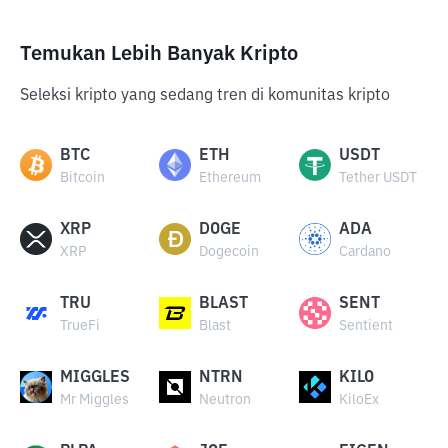
Temukan Lebih Banyak Kripto
Seleksi kripto yang sedang tren di komunitas kripto
BTC
ETH
USDT
Bitcoin
Ethereum
Tether USDT
XRP
DOGE
ADA
XRP
Dogecoin
Cardano
TRU
BLAST
SENT
TrueFi
Blast
Sentient
MIGGLES
NTRN
KILO
Mr Miggles
Neutron
KiloEx