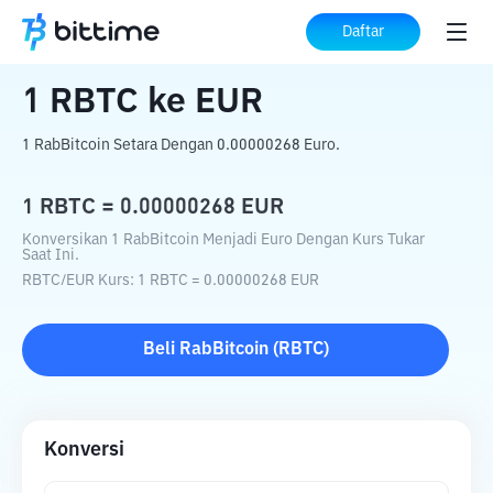
Beranda
Konverter Kripto
RBTC
ke
EUR
Daftar
1
RBTC
ke
EUR
1 RabBitcoin Setara Dengan 0.00000268 Euro.
1
RBTC
=
0.00000268
EUR
Konversikan 1 RabBitcoin Menjadi Euro Dengan Kurs Tukar
Saat Ini.
RBTC
/
EUR
Kurs
: 1
RBTC
=
0.00000268
EUR
Beli
RabBitcoin
(
RBTC
)
Konversi