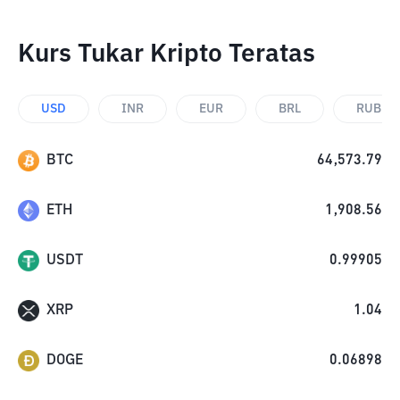
Kurs Tukar Kripto Teratas
USD
INR
EUR
BRL
RUB
BTC
64,573.79
ETH
1,908.56
USDT
0.99905
XRP
1.04
DOGE
0.06898