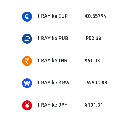
1
RAY
ke
EUR
€
0.55794
1
RAY
ke
RUB
₽
52.38
1
RAY
ke
INR
₹
61.08
1
RAY
ke
KRW
₩
903.88
1
RAY
ke
JPY
¥
101.31