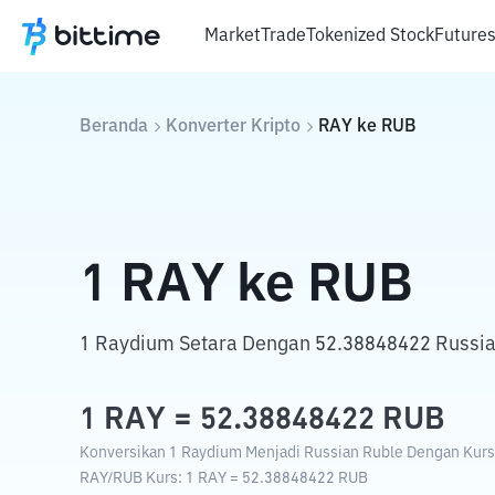
Market
Trade
Tokenized Stock
Future
Beranda
Konverter Kripto
RAY
ke
RUB
1
RAY
ke
RUB
1 Raydium Setara Dengan 52.38848422 Russia
1
RAY
=
52.38848422
RUB
Konversikan 1 Raydium Menjadi Russian Ruble Dengan Kurs T
RAY
/
RUB
Kurs
: 1
RAY
=
52.38848422
RUB