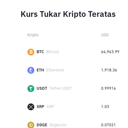
Kurs Tukar Kripto Teratas
Kripto
USD
BTC
Bitcoin
64,963.99
ETH
Ethereum
1,918.36
USDT
Tether USDT
0.99916
XRP
XRP
1.03
DOGE
Dogecoin
0.07021