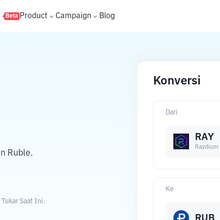
s
Product
Campaign
Blog
Beta
Konversi
Dari
RAY
Raydium
n Ruble.
Ke
ukar Saat Ini.
RUB