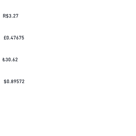
R$
3.27
£
0.47675
₺
30.62
$
0.89572