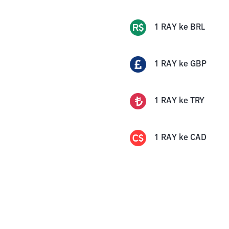
1
RAY
ke
BRL
1
RAY
ke
GBP
1
RAY
ke
TRY
1
RAY
ke
CAD