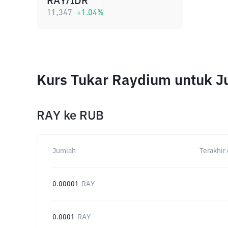
RAY/IDR
11,347
+
1.04
%
Kurs Tukar Raydium untuk 
RAY
ke
RUB
Jumlah
Terakhir 
0.00001
RAY
0.0001
RAY