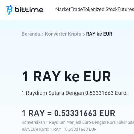
Market
Trade
Tokenized Stock
Future
Beranda
Konverter Kripto
RAY
ke
EUR
1
RAY
ke
EUR
1 Raydium Setara Dengan 0.53331663 Euro.
1
RAY
=
0.53331663
EUR
Konversikan 1 Raydium Menjadi Euro Dengan Kurs Tukar Saat
RAY
/
EUR
Kurs
: 1
RAY
=
0.53331663
EUR