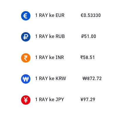
1
RAY
ke
EUR
€
0.53330
1
RAY
ke
RUB
₽
51.00
1
RAY
ke
INR
₹
58.51
1
RAY
ke
KRW
₩
872.72
1
RAY
ke
JPY
¥
97.29