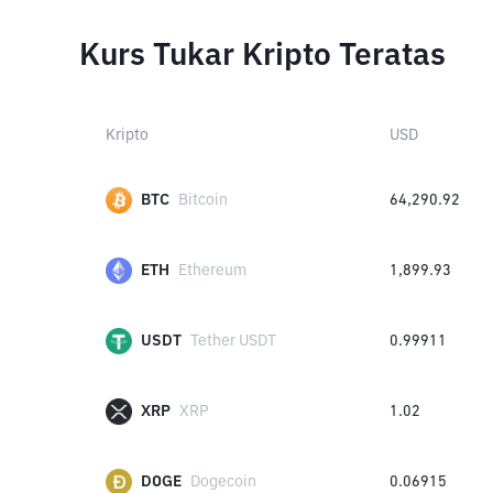
Kurs Tukar Kripto Teratas
Kripto
USD
BTC
Bitcoin
64,290.92
ETH
Ethereum
1,899.93
USDT
Tether USDT
0.99911
XRP
XRP
1.02
DOGE
Dogecoin
0.06915