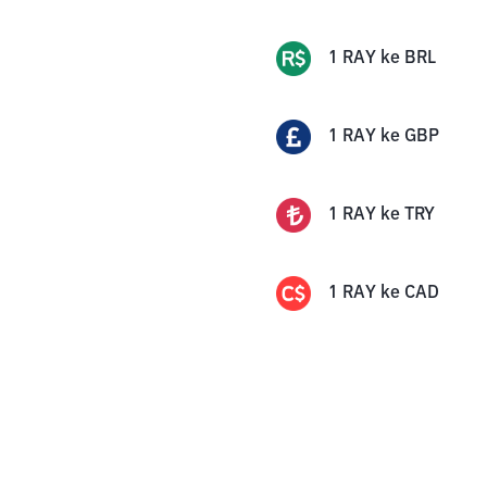
1
RAY
ke
BRL
1
RAY
ke
GBP
1
RAY
ke
TRY
1
RAY
ke
CAD