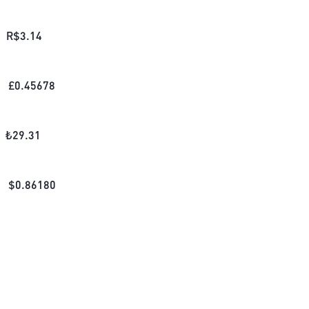
R$
3.14
£
0.45678
₺
29.31
$
0.86180