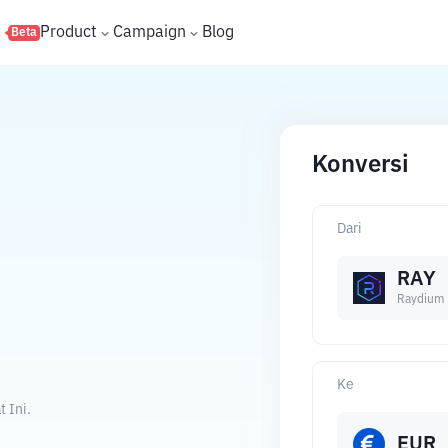
s
Product
Campaign
Blog
Beta
Konversi
Dari
RAY
Raydium
Ke
 Ini.
EUR