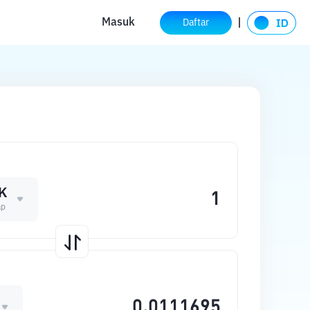
Masuk
Daftar
K
ap