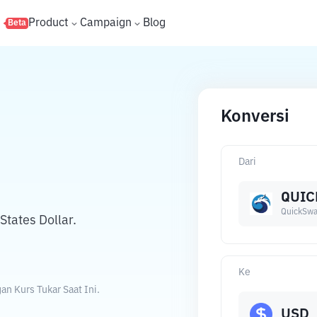
s
Product
Campaign
Blog
Beta
Konversi
Dari
QUIC
QuickSw
tates Dollar.
Ke
n Kurs Tukar Saat Ini.
USD