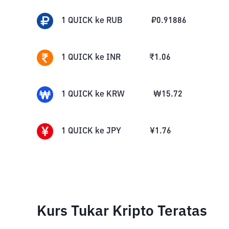
1
QUICK
ke
RUB
₽
0.91886
1
QUICK
ke
INR
₹
1.06
1
QUICK
ke
KRW
₩
15.72
1
QUICK
ke
JPY
¥
1.76
Kurs Tukar Kripto Teratas