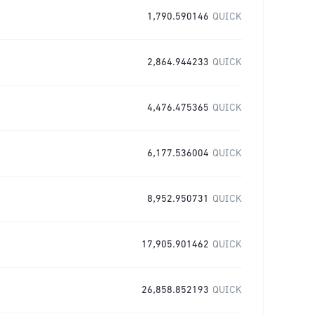
1,790.590146
QUICK
2,864.944233
QUICK
4,476.475365
QUICK
6,177.536004
QUICK
8,952.950731
QUICK
17,905.901462
QUICK
26,858.852193
QUICK