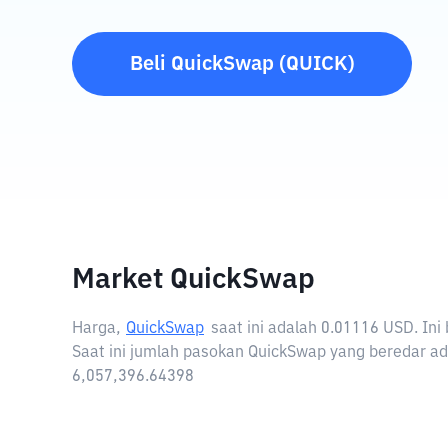
Beli
QuickSwap
(
QUICK
)
Market QuickSwap
Harga,
QuickSwap
saat ini adalah
0.01116 USD
. In
Saat ini jumlah pasokan QuickSwap yang beredar ad
6,057,396.64398