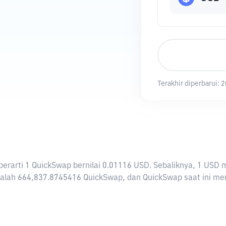
Terakhir diperbarui:
2
i berarti 1 QuickSwap bernilai 0.01116 USD. Sebaliknya, 1 
alah 664,837.8745416 QuickSwap, dan QuickSwap saat ini memil