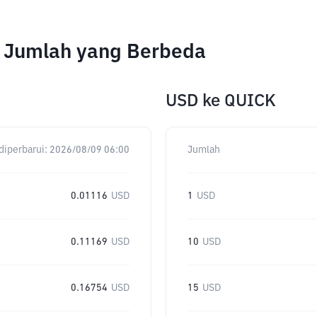
k Jumlah yang Berbeda
USD
ke
QUICK
diperbarui:
2026/08/09 06:00
Jumlah
0.01116
USD
1
USD
0.11169
USD
10
USD
0.16754
USD
15
USD