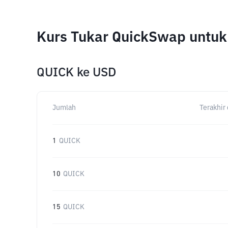
Kurs Tukar QuickSwap untu
QUICK
ke
USD
Jumlah
Terakhir 
1
QUICK
10
QUICK
15
QUICK