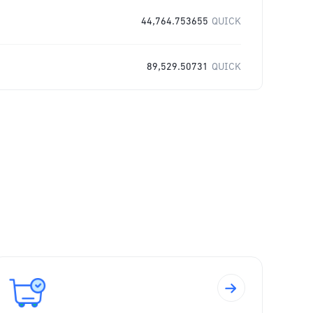
44,764.753655
QUICK
89,529.50731
QUICK