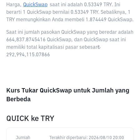
Harga,
QuickSwap
saat ini adalah
0.53349 TRY
. Ini
berarti 1 QuickSwap bernilai 0.53349 TRY. Sebaliknya, 1
TRY memungkinkan Anda membeli 1.874449 QuickSwap.
Saat ini jumlah pasokan QuickSwap yang beredar adalah
664,837.8745416 QuickSwap, dan QuickSwap saat ini
memiliki total kapitalisasi pasar sebesar₺
292,994,115.07866
Kurs Tukar QuickSwap untuk Jumlah yang
Berbeda
QUICK
ke
TRY
Jumlah
Terakhir diperbarui:
2026/08/10 20:00