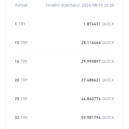
Jumlah
Terakhir diperbarui:
2026/08/10 20:00
1
TRY
1.874431
QUICK
15
TRY
28.116466
QUICK
16
TRY
29.990897
QUICK
20
TRY
37.488621
QUICK
25
TRY
46.860776
QUICK
32
TRY
59.981794
QUICK