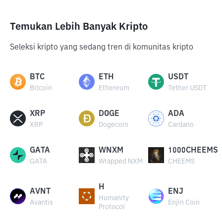
Temukan Lebih Banyak Kripto
Seleksi kripto yang sedang tren di komunitas kripto
BTC
ETH
USDT
Bitcoin
Ethereum
Tether USDT
XRP
DOGE
ADA
XRP
Dogecoin
Cardano
GATA
WNXM
1000CHEEMS
GATA
Wrapped NXM
CHEEMS
H
AVNT
ENJ
Humanity
Avantis
Enjin Coin
Protocol