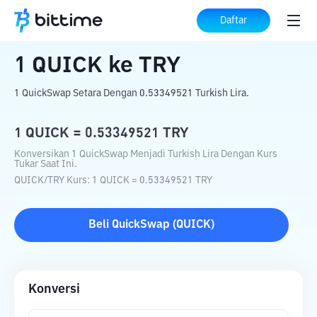
Beranda
Konverter Kripto
QUICK
ke
Daftar
TRY
1
QUICK
ke
TRY
1 QuickSwap Setara Dengan 0.53349521 Turkish Lira.
1
QUICK
=
0.53349521
TRY
Konversikan 1 QuickSwap Menjadi Turkish Lira Dengan Kurs
Tukar Saat Ini.
QUICK
/
TRY
Kurs
: 1
QUICK
=
0.53349521
TRY
Beli
QuickSwap
(
QUICK
)
Konversi