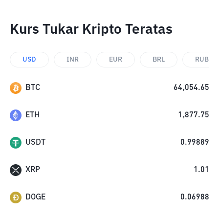
Kurs Tukar Kripto Teratas
USD
INR
EUR
BRL
RUB
BTC
64,054.65
ETH
1,877.75
USDT
0.99889
XRP
1.01
DOGE
0.06988