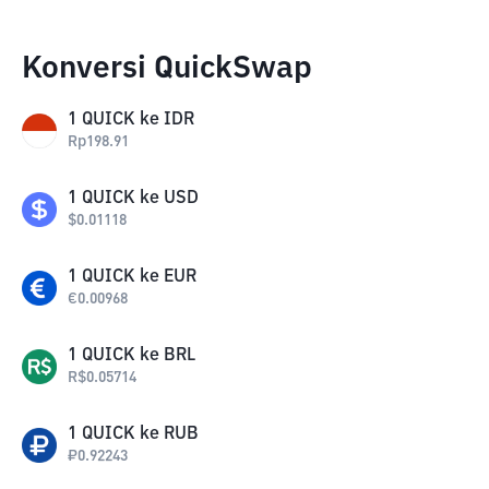
Konversi QuickSwap
1
QUICK
ke
IDR
Rp
198.91
1
QUICK
ke
USD
$
0.01118
1
QUICK
ke
EUR
€
0.00968
1
QUICK
ke
BRL
R$
0.05714
1
QUICK
ke
RUB
₽
0.92243