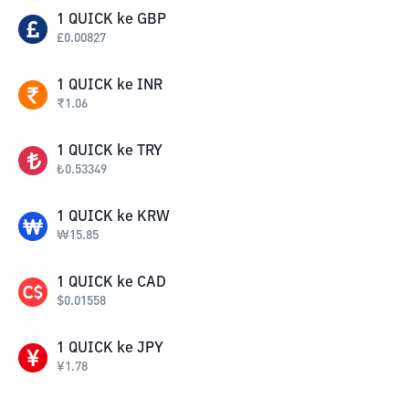
1
QUICK
ke
GBP
£
0.00827
1
QUICK
ke
INR
₹
1.06
1
QUICK
ke
TRY
₺
0.53349
1
QUICK
ke
KRW
₩
15.85
1
QUICK
ke
CAD
$
0.01558
1
QUICK
ke
JPY
¥
1.78