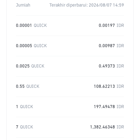
Jumlah
Terakhir diperbarui:
2026/08/07 14:59
0.00001
QUICK
0.00197
IDR
0.00005
QUICK
0.00987
IDR
0.0025
QUICK
0.49373
IDR
0.55
QUICK
108.62213
IDR
1
QUICK
197.49478
IDR
7
QUICK
1,382.46348
IDR