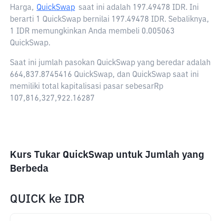
Harga,
QuickSwap
saat ini adalah
197.49478 IDR
. Ini
berarti 1 QuickSwap bernilai 197.49478 IDR. Sebaliknya,
1 IDR memungkinkan Anda membeli 0.005063
QuickSwap.
Saat ini jumlah pasokan QuickSwap yang beredar adalah
664,837.8745416 QuickSwap, dan QuickSwap saat ini
memiliki total kapitalisasi pasar sebesarRp
107,816,327,922.16287
Kurs Tukar QuickSwap untuk Jumlah yang
Berbeda
QUICK
ke
IDR