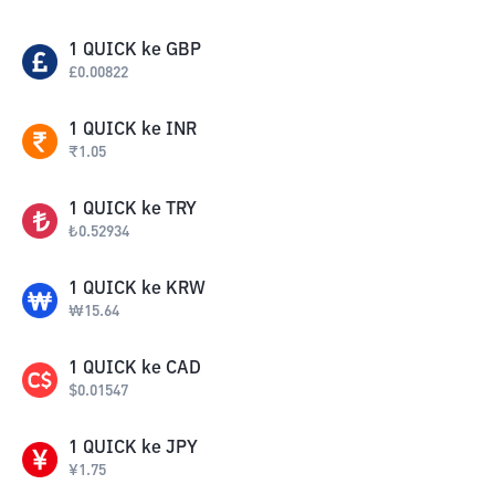
1
QUICK
ke
GBP
£
0.00822
1
QUICK
ke
INR
₹
1.05
1
QUICK
ke
TRY
₺
0.52934
1
QUICK
ke
KRW
₩
15.64
1
QUICK
ke
CAD
$
0.01547
1
QUICK
ke
JPY
¥
1.75