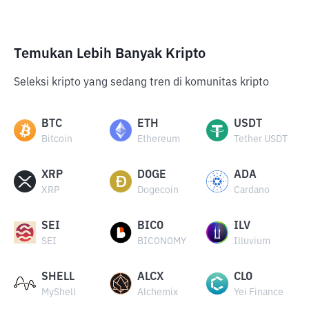
Temukan Lebih Banyak Kripto
Seleksi kripto yang sedang tren di komunitas kripto
BTC
ETH
USDT
Bitcoin
Ethereum
Tether USDT
XRP
DOGE
ADA
XRP
Dogecoin
Cardano
SEI
BICO
ILV
SEI
BICONOMY
Illuvium
SHELL
ALCX
CLO
MyShell
Alchemix
Yei Finance