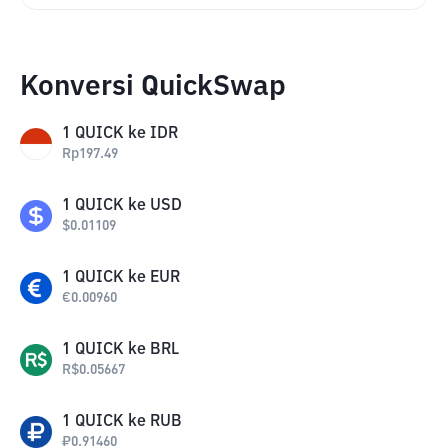
Konversi QuickSwap
1
QUICK
ke
IDR
Rp
197.49
1
QUICK
ke
USD
$
0.01109
1
QUICK
ke
EUR
€
0.00960
1
QUICK
ke
BRL
R$
0.05667
1
QUICK
ke
RUB
₽
0.91460