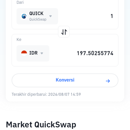
Dari
QUICK
QuickSwap
Ke
IDR
Konversi
Terakhir diperbarui:
2026/08/07 14:59
Market QuickSwap