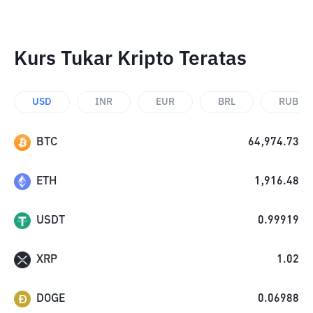
Kurs Tukar Kripto Teratas
USD
INR
EUR
BRL
RUB
BTC
64,974.73
ETH
1,916.48
USDT
0.99919
XRP
1.02
DOGE
0.06988