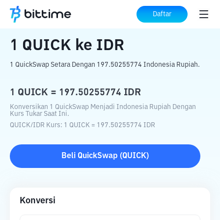
Beranda
Konverter Kripto
QUICK
ke
Daftar
IDR
1
QUICK
ke
IDR
1 QuickSwap Setara Dengan 197.50255774 Indonesia Rupiah.
1
QUICK
=
197.50255774
IDR
Konversikan 1 QuickSwap Menjadi Indonesia Rupiah Dengan
Kurs Tukar Saat Ini.
QUICK
/
IDR
Kurs
: 1
QUICK
=
197.50255774
IDR
Beli
QuickSwap
(
QUICK
)
Konversi