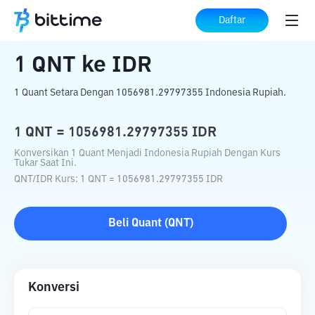
Beranda
Konverter Kripto
QNT
ke
IDR
Daftar
1
QNT
ke
IDR
1 Quant Setara Dengan 1056981.29797355 Indonesia Rupiah.
1
QNT
=
1056981.29797355
IDR
Konversikan 1 Quant Menjadi Indonesia Rupiah Dengan Kurs
Tukar Saat Ini.
QNT
/
IDR
Kurs
: 1
QNT
=
1056981.29797355
IDR
Beli
Quant
(
QNT
)
Konversi