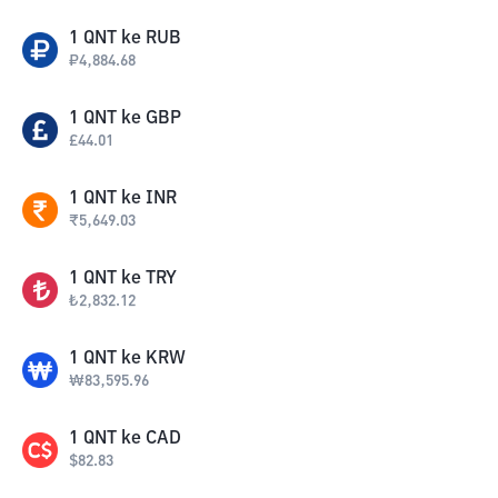
1
QNT
ke
RUB
₽
4,884.68
1
QNT
ke
GBP
£
44.01
1
QNT
ke
INR
₹
5,649.03
1
QNT
ke
TRY
₺
2,832.12
1
QNT
ke
KRW
₩
83,595.96
1
QNT
ke
CAD
$
82.83