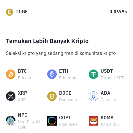
DOGE
0.06995
Temukan Lebih Banyak Kripto
Seleksi kripto yang sedang tren di komunitas kripto
BTC
ETH
USDT
Bitcoin
Ethereum
Tether USDT
XRP
DOGE
ADA
XRP
Dogecoin
Cardano
NPC
CGPT
KOMA
Non-Playable
ChainGPT
Koma Inu
Coin