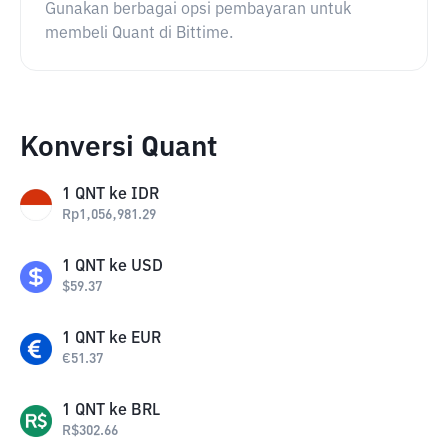
Gunakan berbagai opsi pembayaran untuk
membeli Quant di Bittime.
Konversi Quant
1
QNT
ke
IDR
Rp
1,056,981.29
1
QNT
ke
USD
$
59.37
1
QNT
ke
EUR
€
51.37
1
QNT
ke
BRL
R$
302.66