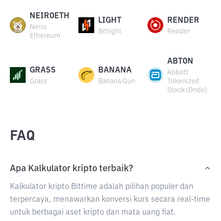
NEIROETH
LIGHT
RENDER
Neiro
Bitlight
Render
Ethereum
ABTON
GRASS
BANANA
Abbott
Grass
Banana Gun
Tokenized
Stock (Ondo)
FAQ
Apa Kalkulator kripto terbaik?
Kalkulator kripto Bittime adalah pilihan populer dan
terpercaya, menawarkan konversi kurs secara real-time
untuk berbagai aset kripto dan mata uang fiat.