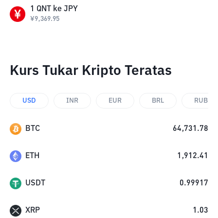
1
QNT
ke
JPY
¥
9,369.95
Kurs Tukar Kripto Teratas
USD
INR
EUR
BRL
RUB
BTC
64,731.78
ETH
1,912.41
USDT
0.99917
XRP
1.03