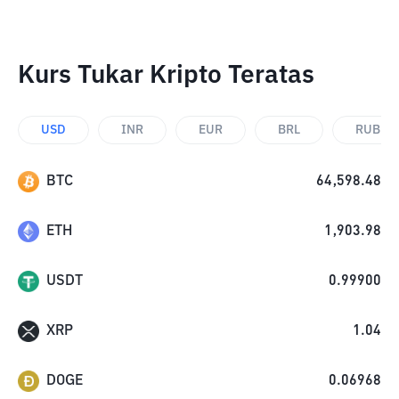
Kurs Tukar Kripto Teratas
USD
INR
EUR
BRL
RUB
BTC
64,598.48
ETH
1,903.98
USDT
0.99900
XRP
1.04
DOGE
0.06968