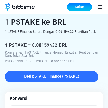
Beranda
Konverter Kripto
PSTAKE
ke
Daftar
BRL
1
PSTAKE
ke
BRL
1 pSTAKE Finance Setara Dengan 0.00159432 Brazilian Real.
1
PSTAKE
=
0.00159432
BRL
Konversikan 1 pSTAKE Finance Menjadi Brazilian Real Dengan
Kurs Tukar Saat Ini.
PSTAKE
/
BRL
Kurs
: 1
PSTAKE
=
0.00159432
BRL
Beli
pSTAKE Finance
(
PSTAKE
)
Konversi