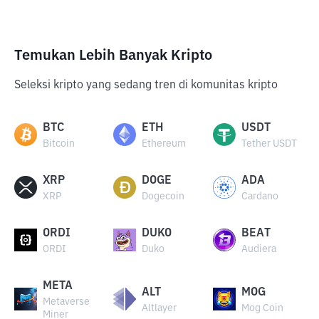
Temukan Lebih Banyak Kripto
Seleksi kripto yang sedang tren di komunitas kripto
BTC
ETH
USDT
Bitcoin
Ethereum
Tether USDT
XRP
DOGE
ADA
XRP
Dogecoin
Cardano
ORDI
DUKO
BEAT
ORDI
Duko
Audiera
META
ALT
MOG
Metaverse
Altlayer
Mog Coin
Miner