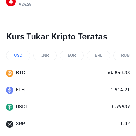
¥
24.28
Kurs Tukar Kripto Teratas
USD
INR
EUR
BRL
RUB
BTC
64,850.38
ETH
1,914.21
USDT
0.99939
XRP
1.02