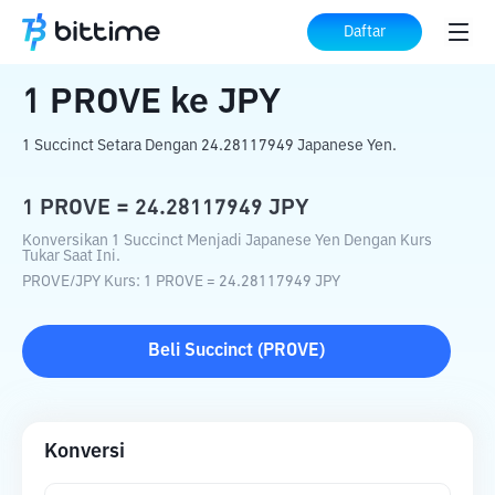
Beranda
Konverter Kripto
PROVE
ke
Daftar
JPY
1
PROVE
ke
JPY
1 Succinct Setara Dengan 24.28117949 Japanese Yen.
1
PROVE
=
24.28117949
JPY
Konversikan 1 Succinct Menjadi Japanese Yen Dengan Kurs
Tukar Saat Ini.
PROVE
/
JPY
Kurs
: 1
PROVE
=
24.28117949
JPY
Beli
Succinct
(
PROVE
)
Konversi