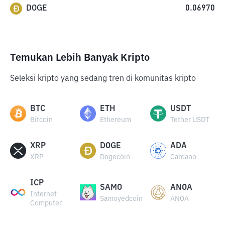
DOGE
0.06970
Temukan Lebih Banyak Kripto
Seleksi kripto yang sedang tren di komunitas kripto
BTC
ETH
USDT
Bitcoin
Ethereum
Tether USDT
XRP
DOGE
ADA
XRP
Dogecoin
Cardano
ICP
SAMO
ANOA
Internet
Samoyedcoin
ANOA
Computer