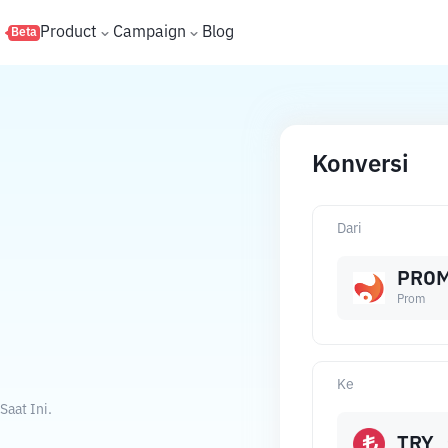
s
Product
Campaign
Blog
Beta
Konversi
Dari
PRO
Prom
Ke
Saat Ini.
TRY