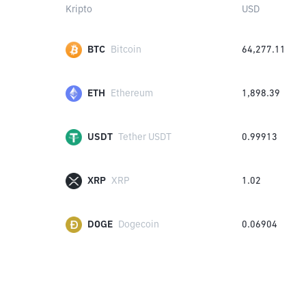
Kripto
USD
BTC
Bitcoin
64,277.11
ETH
Ethereum
1,898.39
USDT
Tether USDT
0.99913
XRP
XRP
1.02
DOGE
Dogecoin
0.06904