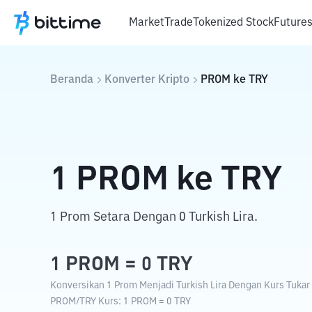
Market
Trade
Tokenized Stock
Future
Beranda
Konverter Kripto
PROM
ke
TRY
1
PROM
ke
TRY
1 Prom Setara Dengan 0 Turkish Lira.
1
PROM
=
0
TRY
Konversikan 1 Prom Menjadi Turkish Lira Dengan Kurs Tukar 
PROM
/
TRY
Kurs
: 1
PROM
=
0
TRY