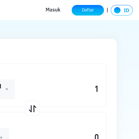
Masuk
Daftar
M