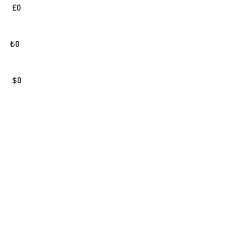
£
0
₺
0
$
0