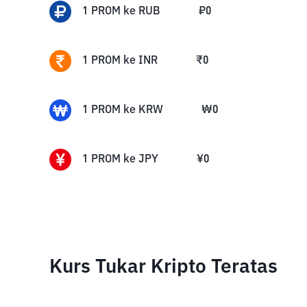
1
PROM
ke
RUB
₽
0
1
PROM
ke
INR
₹
0
1
PROM
ke
KRW
₩
0
1
PROM
ke
JPY
¥
0
Kurs Tukar Kripto Teratas