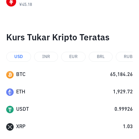
¥
45.18
Kurs Tukar Kripto Teratas
USD
INR
EUR
BRL
RUB
BTC
65,184.26
ETH
1,929.72
USDT
0.99926
XRP
1.03