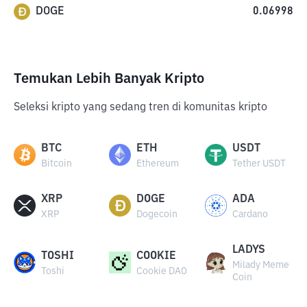
DOGE
0.06998
Temukan Lebih Banyak Kripto
Seleksi kripto yang sedang tren di komunitas kripto
BTC
ETH
USDT
Bitcoin
Ethereum
Tether USDT
XRP
DOGE
ADA
XRP
Dogecoin
Cardano
LADYS
TOSHI
COOKIE
Milady Meme
Toshi
Cookie DAO
Coin