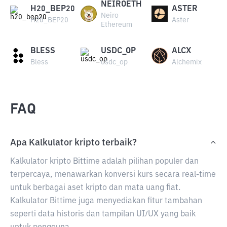
NEIROETH
H20_BEP20
ASTER
Neiro
H20_BEP20
Aster
Ethereum
BLESS
USDC_OP
ALCX
Bless
usdc_op
Alchemix
FAQ
Apa Kalkulator kripto terbaik?
Kalkulator kripto Bittime adalah pilihan populer dan
terpercaya, menawarkan konversi kurs secara real-time
untuk berbagai aset kripto dan mata uang fiat.
Kalkulator Bittime juga menyediakan fitur tambahan
seperti data historis dan tampilan UI/UX yang baik