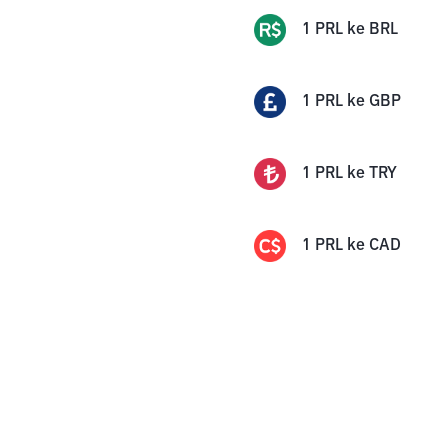
1
PRL
ke
BRL
1
PRL
ke
GBP
1
PRL
ke
TRY
1
PRL
ke
CAD