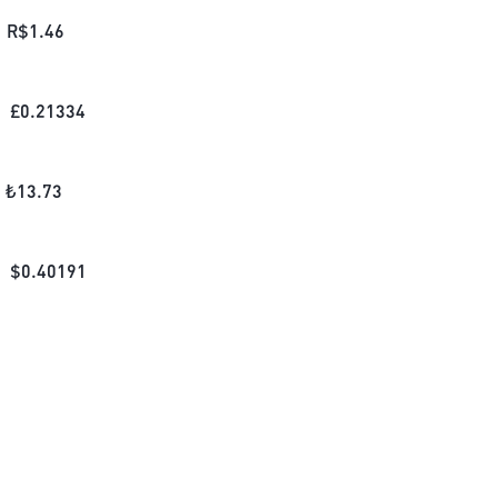
R$
1.46
£
0.21334
₺
13.73
$
0.40191