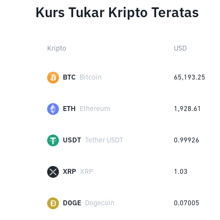
Kurs Tukar Kripto Teratas
Kripto
USD
BTC
Bitcoin
65,193.25
ETH
Ethereum
1,928.61
USDT
Tether USDT
0.99926
XRP
XRP
1.03
DOGE
Dogecoin
0.07005