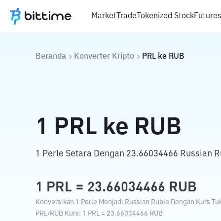
Market
Trade
Tokenized Stock
Future
Beranda
Konverter Kripto
PRL
ke
RUB
1
PRL
ke
RUB
1 Perle Setara Dengan 23.66034466 Russian R
1
PRL
=
23.66034466
RUB
Konversikan 1 Perle Menjadi Russian Ruble Dengan Kurs Tuka
PRL
/
RUB
Kurs
: 1
PRL
=
23.66034466
RUB