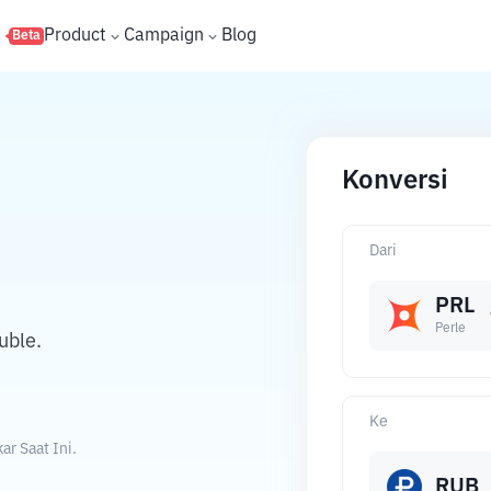
s
Product
Campaign
Blog
Beta
Konversi
Dari
PRL
Perle
uble.
Ke
r Saat Ini.
RUB