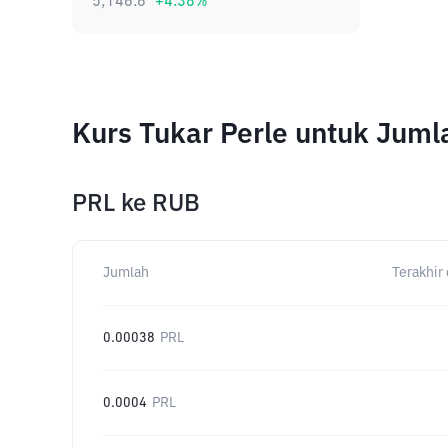
5,146.6
+
4.38
%
Kurs Tukar Perle untuk Jum
PRL
ke
RUB
Jumlah
Terakhir 
0.00038
PRL
0.0004
PRL