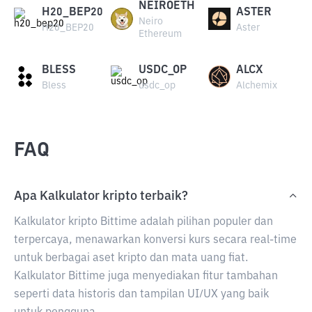
NEIROETH
H20_BEP20
ASTER
Neiro
H20_BEP20
Aster
Ethereum
BLESS
USDC_OP
ALCX
Bless
usdc_op
Alchemix
FAQ
Apa Kalkulator kripto terbaik?
Kalkulator kripto Bittime adalah pilihan populer dan
terpercaya, menawarkan konversi kurs secara real-time
untuk berbagai aset kripto dan mata uang fiat.
Kalkulator Bittime juga menyediakan fitur tambahan
seperti data historis dan tampilan UI/UX yang baik