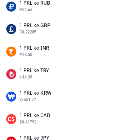
1
PRL
ke
RUB
₽
24.64
1
PRL
ke
GBP
£
0.22205
1
PRL
ke
INR
₹
28.50
1
PRL
ke
TRY
₺
14.28
1
PRL
ke
KRW
₩
421.77
1
PRL
ke
CAD
$
0.41792
1
PRL
ke
JPY