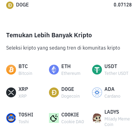
DOGE
0.07128
Temukan Lebih Banyak Kripto
Seleksi kripto yang sedang tren di komunitas kripto
BTC
ETH
USDT
Bitcoin
Ethereum
Tether USDT
XRP
DOGE
ADA
XRP
Dogecoin
Cardano
LADYS
TOSHI
COOKIE
Milady Meme
Toshi
Cookie DAO
Coin