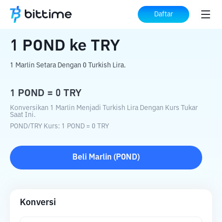
Beranda
Konverter Kripto
POND
ke
TRY
Daftar
1
POND
ke
TRY
1 Marlin Setara Dengan 0 Turkish Lira.
1
POND
=
0
TRY
Konversikan 1 Marlin Menjadi Turkish Lira Dengan Kurs Tukar
Saat Ini.
POND
/
TRY
Kurs
: 1
POND
=
0
TRY
Beli
Marlin
(
POND
)
Konversi