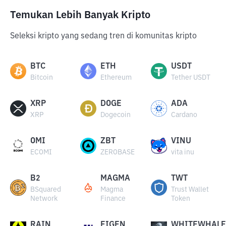
Temukan Lebih Banyak Kripto
Seleksi kripto yang sedang tren di komunitas kripto
BTC
ETH
USDT
Bitcoin
Ethereum
Tether USDT
XRP
DOGE
ADA
XRP
Dogecoin
Cardano
OMI
ZBT
VINU
ECOMI
ZEROBASE
vita inu
B2
MAGMA
TWT
BSquared
Magma
Trust Wallet
Network
Finance
Token
RAIN
EIGEN
WHITEWHALE