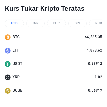
Kurs Tukar Kripto Teratas
USD
INR
EUR
BRL
RUB
BTC
64,285.35
ETH
1,898.62
USDT
0.99913
XRP
1.02
DOGE
0.06917