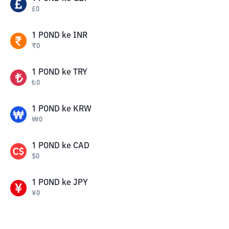
£
0
1
POND
ke
INR
₹
0
1
POND
ke
TRY
₺
0
1
POND
ke
KRW
₩
0
1
POND
ke
CAD
$
0
1
POND
ke
JPY
¥
0