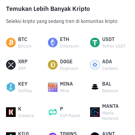
Temukan Lebih Banyak Kripto
Seleksi kripto yang sedang tren di komunitas kripto
BTC
ETH
USDT
Bitcoin
Ethereum
Tether USDT
XRP
DOGE
ADA
XRP
Dogecoin
Cardano
KEY
MINA
BAL
Selfkey
Mina
Balancer
MANTA
K
P
Manta
Sidekick
PoP Planet
Network
KILO
TOWNS
AVNT