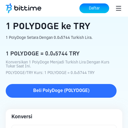
Beranda
Konverter Kripto
POLYDOGE
Daftar
ke
TRY
1
POLYDOGE
ke
TRY
1 PolyDoge Setara Dengan 0.0₈5744 Turkish Lira.
1
POLYDOGE
=
0.0₈5744
TRY
Konversikan 1 PolyDoge Menjadi Turkish Lira Dengan Kurs
Tukar Saat Ini.
POLYDOGE
/
TRY
Kurs
: 1
POLYDOGE
=
0.0₈5744
TRY
Beli
PolyDoge
(
POLYDOGE
)
Konversi