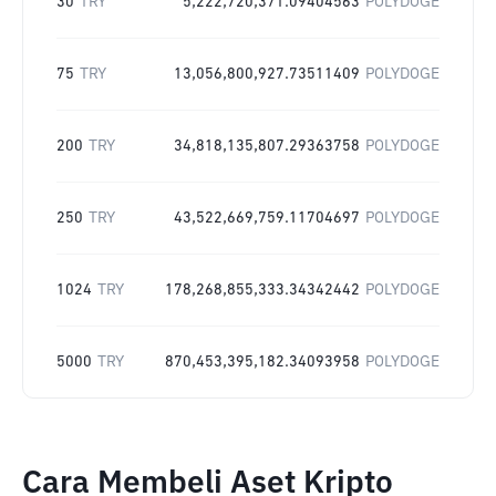
30
TRY
5,222,720,371.09404563
POLYDOGE
75
TRY
13,056,800,927.73511409
POLYDOGE
200
TRY
34,818,135,807.29363758
POLYDOGE
250
TRY
43,522,669,759.11704697
POLYDOGE
1024
TRY
178,268,855,333.34342442
POLYDOGE
5000
TRY
870,453,395,182.34093958
POLYDOGE
Cara Membeli Aset Kripto