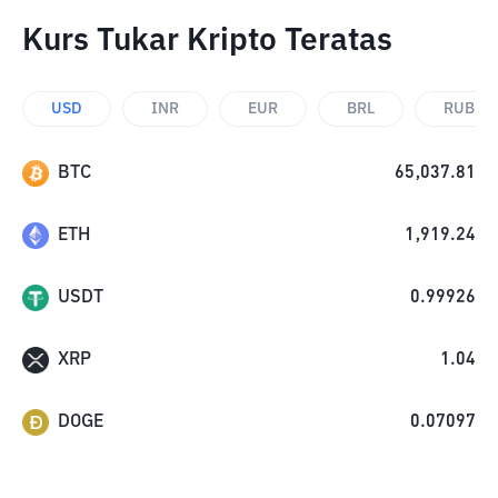
Kurs Tukar Kripto Teratas
USD
INR
EUR
BRL
RUB
BTC
65,037.81
ETH
1,919.24
USDT
0.99926
XRP
1.04
DOGE
0.07097