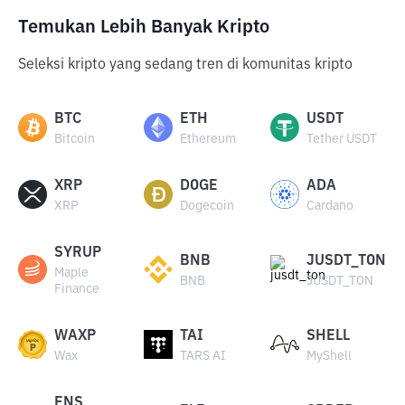
Temukan Lebih Banyak Kripto
Seleksi kripto yang sedang tren di komunitas kripto
BTC
ETH
USDT
Bitcoin
Ethereum
Tether USDT
XRP
DOGE
ADA
XRP
Dogecoin
Cardano
SYRUP
BNB
JUSDT_TON
Maple
BNB
JUSDT_TON
Finance
WAXP
TAI
SHELL
Wax
TARS AI
MyShell
ENS