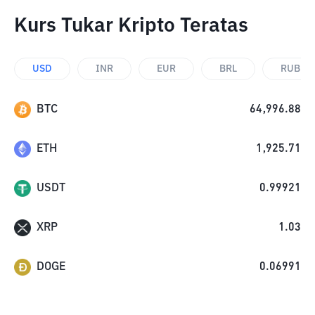
Kurs Tukar Kripto Teratas
USD
INR
EUR
BRL
RUB
BTC
64,996.88
ETH
1,925.71
USDT
0.99921
XRP
1.03
DOGE
0.06991