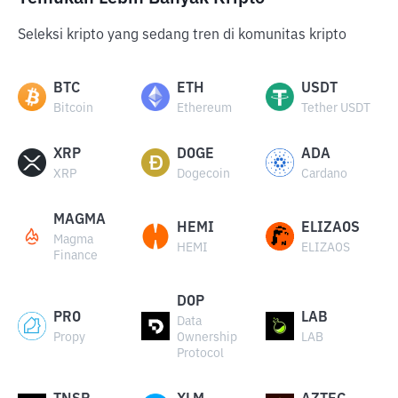
Seleksi kripto yang sedang tren di komunitas kripto
BTC
ETH
USDT
Bitcoin
Ethereum
Tether USDT
XRP
DOGE
ADA
XRP
Dogecoin
Cardano
MAGMA
HEMI
ELIZAOS
Magma
HEMI
ELIZAOS
Finance
DOP
PRO
LAB
Data
Propy
Ownership
LAB
Protocol