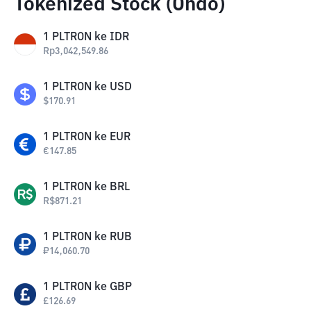
Tokenized Stock (Ondo)
1
PLTRON
ke
IDR
Rp
3,042,549.86
1
PLTRON
ke
USD
$
170.91
1
PLTRON
ke
EUR
€
147.85
1
PLTRON
ke
BRL
R$
871.21
1
PLTRON
ke
RUB
₽
14,060.70
1
PLTRON
ke
GBP
£
126.69