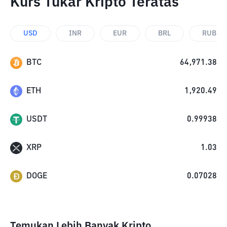
Kurs Tukar Kripto Teratas
USD
INR
EUR
BRL
RUB
BTC
64,971.38
ETH
1,920.49
USDT
0.99938
XRP
1.03
DOGE
0.07028
Temukan Lebih Banyak Kripto