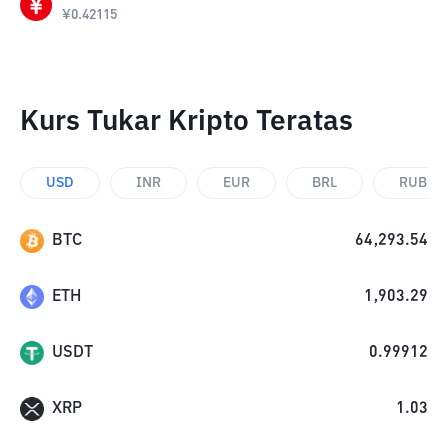
¥
0.42115
Kurs Tukar Kripto Teratas
USD
INR
EUR
BRL
RUB
BTC
64,293.54
ETH
1,903.29
USDT
0.99912
XRP
1.03