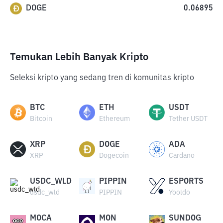
DOGE
0.06895
Temukan Lebih Banyak Kripto
Seleksi kripto yang sedang tren di komunitas kripto
BTC
ETH
USDT
Bitcoin
Ethereum
Tether USDT
XRP
DOGE
ADA
XRP
Dogecoin
Cardano
USDC_WLD
PIPPIN
ESPORTS
usdc_wld
PIPPIN
Yooldo
MOCA
MON
SUNDOG