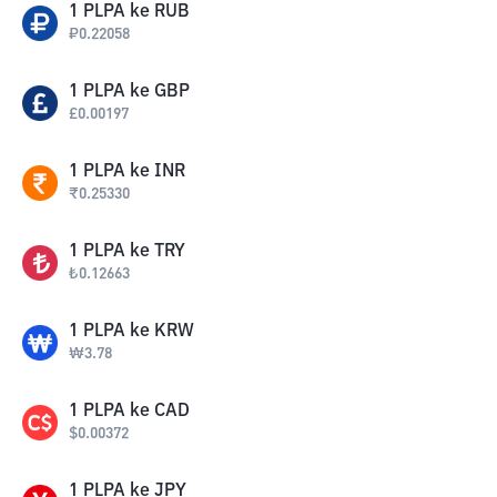
1
PLPA
ke
RUB
₽
0.22058
1
PLPA
ke
GBP
£
0.00197
1
PLPA
ke
INR
₹
0.25330
1
PLPA
ke
TRY
₺
0.12663
1
PLPA
ke
KRW
₩
3.78
1
PLPA
ke
CAD
$
0.00372
1
PLPA
ke
JPY