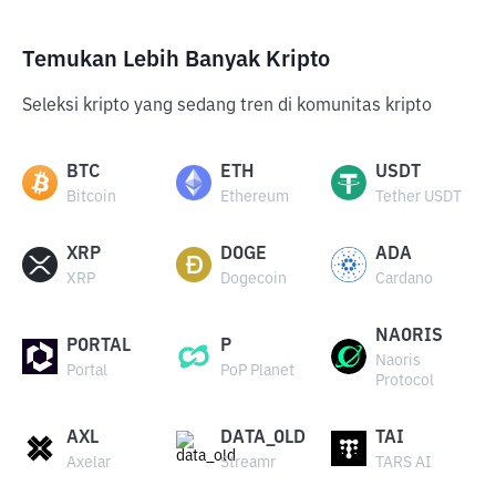
Temukan Lebih Banyak Kripto
Seleksi kripto yang sedang tren di komunitas kripto
BTC
ETH
USDT
Bitcoin
Ethereum
Tether USDT
XRP
DOGE
ADA
XRP
Dogecoin
Cardano
NAORIS
PORTAL
P
Naoris
Portal
PoP Planet
Protocol
AXL
DATA_OLD
TAI
Axelar
Streamr
TARS AI