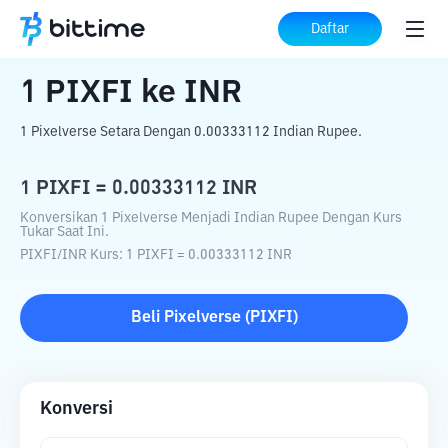
Beranda
Konverter Kripto
PIXFI
ke
INR
Daftar
1
PIXFI
ke
INR
1 Pixelverse Setara Dengan 0.00333112 Indian Rupee.
1
PIXFI
=
0.00333112
INR
Konversikan 1 Pixelverse Menjadi Indian Rupee Dengan Kurs
Tukar Saat Ini.
PIXFI
/
INR
Kurs
: 1
PIXFI
=
0.00333112
INR
Beli
Pixelverse
(
PIXFI
)
Konversi