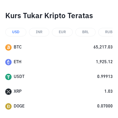
Kurs Tukar Kripto Teratas
USD
INR
EUR
BRL
RUB
BTC
65,217.03
ETH
1,925.12
USDT
0.99913
XRP
1.03
DOGE
0.07000