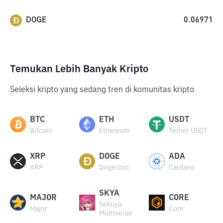
DOGE
0.06971
Temukan Lebih Banyak Kripto
Seleksi kripto yang sedang tren di komunitas kripto
BTC
ETH
USDT
Bitcoin
Ethereum
Tether USDT
XRP
DOGE
ADA
XRP
Dogecoin
Cardano
SKYA
MAJOR
CORE
Sekuya
Major
Core
Multiverse