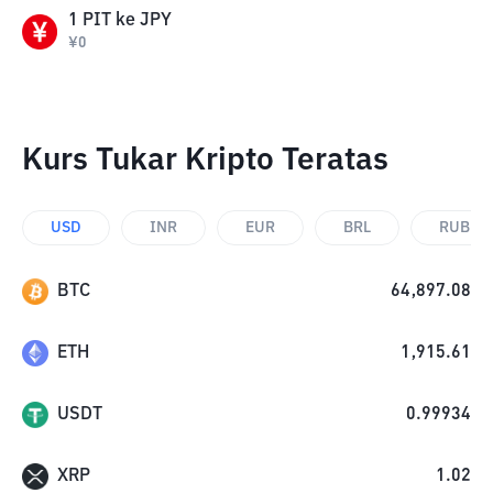
1
PIT
ke
JPY
¥
0
Kurs Tukar Kripto Teratas
USD
INR
EUR
BRL
RUB
BTC
64,897.08
ETH
1,915.61
USDT
0.99934
XRP
1.02