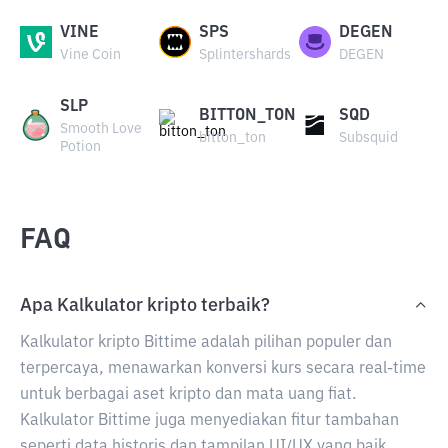
VINE
SPS
DEGEN
Vine Coin
Splintershards
DEGEN
SLP
BITTON_TON
SQD
Smooth Love
bitton_ton
Subsquid
Potion
FAQ
Apa Kalkulator kripto terbaik?
Kalkulator kripto Bittime adalah pilihan populer dan
terpercaya, menawarkan konversi kurs secara real-time
untuk berbagai aset kripto dan mata uang fiat.
Kalkulator Bittime juga menyediakan fitur tambahan
seperti data historis dan tampilan UI/UX yang baik