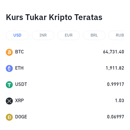
Kurs Tukar Kripto Teratas
USD
INR
EUR
BRL
RUB
BTC
64,731.40
ETH
1,911.82
USDT
0.99917
XRP
1.03
DOGE
0.06997