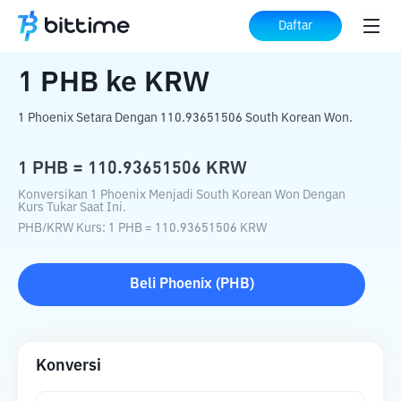
Beranda
Konverter Kripto
PHB
ke
KRW
Daftar
1
PHB
ke
KRW
1 Phoenix Setara Dengan 110.93651506 South Korean Won.
1
PHB
=
110.93651506
KRW
Konversikan 1 Phoenix Menjadi South Korean Won Dengan
Kurs Tukar Saat Ini.
PHB
/
KRW
Kurs
: 1
PHB
=
110.93651506
KRW
Beli
Phoenix
(
PHB
)
Konversi