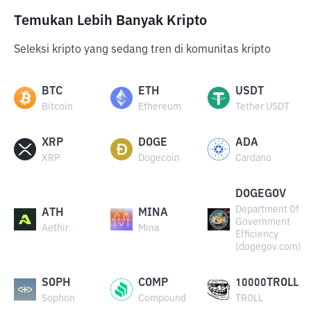
Temukan Lebih Banyak Kripto
Seleksi kripto yang sedang tren di komunitas kripto
BTC
ETH
USDT
Bitcoin
Ethereum
Tether USDT
XRP
DOGE
ADA
XRP
Dogecoin
Cardano
DOGEGOV
Department Of
ATH
MINA
Government
Aethir
Mina
Efficiency
(dogegov.com)
SOPH
COMP
10000TROLL
Sophon
Compound
TROLL