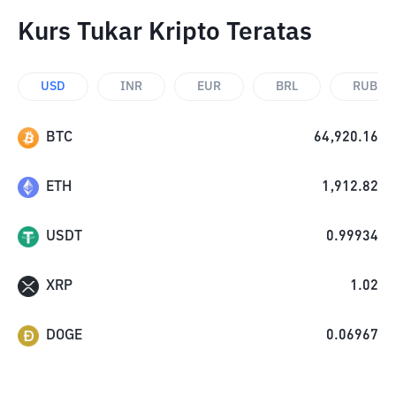
Kurs Tukar Kripto Teratas
USD
INR
EUR
BRL
RUB
BTC
64,920.16
ETH
1,912.82
USDT
0.99934
XRP
1.02
DOGE
0.06967