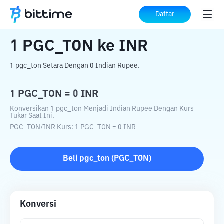
Beranda
Konverter Kripto
PGC_TON
ke
Daftar
INR
1
PGC_TON
ke
INR
1 pgc_ton Setara Dengan 0 Indian Rupee.
1
PGC_TON
=
0
INR
Konversikan 1 pgc_ton Menjadi Indian Rupee Dengan Kurs
Tukar Saat Ini.
PGC_TON
/
INR
Kurs
: 1
PGC_TON
=
0
INR
Beli
pgc_ton
(
PGC_TON
)
Konversi