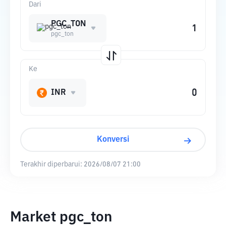
Dari
PGC_TON
pgc_ton
Ke
INR
Konversi
Terakhir diperbarui:
2026/08/07 21:00
Market pgc_ton