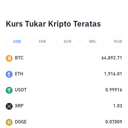
Kurs Tukar Kripto Teratas
USD
INR
EUR
BRL
RUB
BTC
64,892.71
ETH
1,916.01
USDT
0.99916
XRP
1.03
DOGE
0.07009