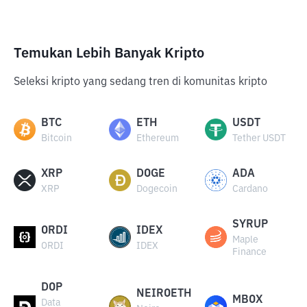
Temukan Lebih Banyak Kripto
Seleksi kripto yang sedang tren di komunitas kripto
BTC
ETH
USDT
Bitcoin
Ethereum
Tether USDT
XRP
DOGE
ADA
XRP
Dogecoin
Cardano
SYRUP
ORDI
IDEX
Maple
ORDI
IDEX
Finance
DOP
NEIROETH
MBOX
Data