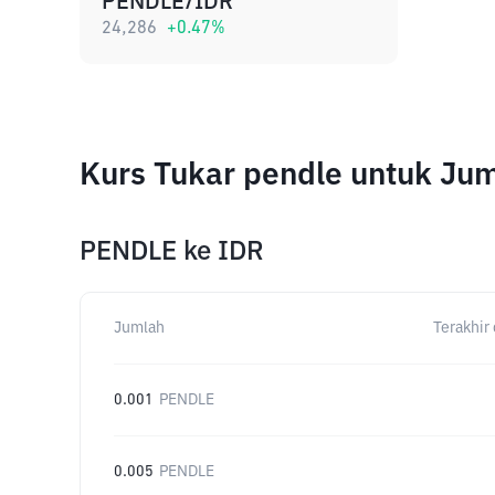
PENDLE/IDR
24,286
+
0.47
%
Kurs Tukar pendle untuk Ju
PENDLE
ke
IDR
Jumlah
Terakhir 
0.001
PENDLE
0.005
PENDLE