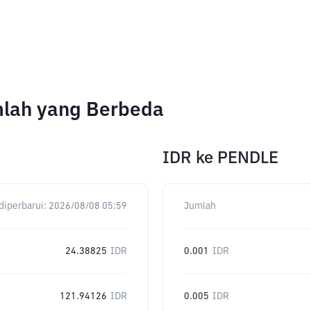
mlah yang Berbeda
IDR
ke
PENDLE
diperbarui:
2026/08/08 05:59
Jumlah
24.38825
IDR
0.001
IDR
121.94126
IDR
0.005
IDR