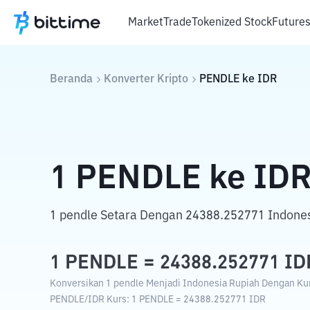
Market
Trade
Tokenized Stock
Future
Beranda
Konverter Kripto
PENDLE
ke
IDR
1
PENDLE
ke
ID
1 pendle Setara Dengan 24388.252771 Indones
1
PENDLE
=
24388.252771
ID
Konversikan 1 pendle Menjadi Indonesia Rupiah Dengan Kurs
PENDLE
/
IDR
Kurs
: 1
PENDLE
=
24388.252771
IDR