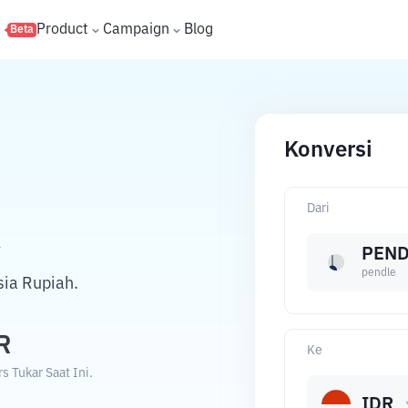
s
Product
Campaign
Blog
Beta
Konversi
Dari
R
PEND
pendle
ia Rupiah.
R
Ke
 Tukar Saat Ini.
IDR