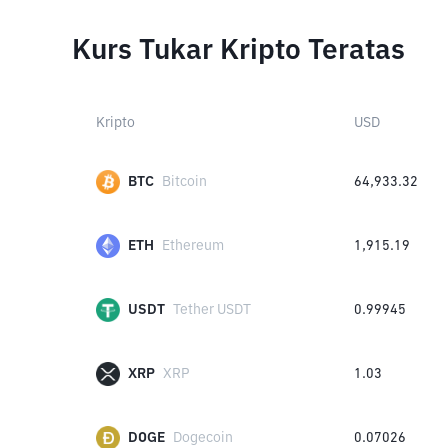
Kurs Tukar Kripto Teratas
Kripto
USD
BTC
Bitcoin
64,933.32
ETH
Ethereum
1,915.19
USDT
Tether USDT
0.99945
XRP
XRP
1.03
DOGE
Dogecoin
0.07026