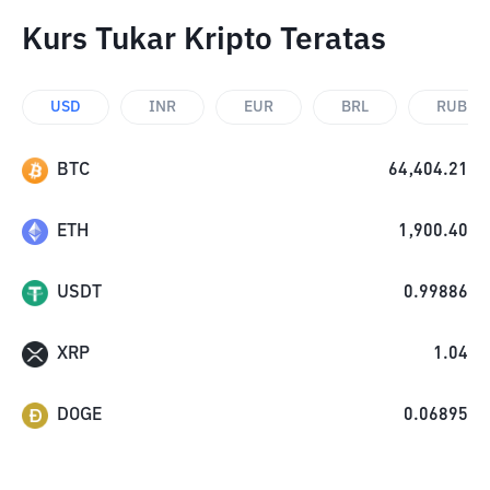
Kurs Tukar Kripto Teratas
USD
INR
EUR
BRL
RUB
BTC
64,404.21
ETH
1,900.40
USDT
0.99886
XRP
1.04
DOGE
0.06895