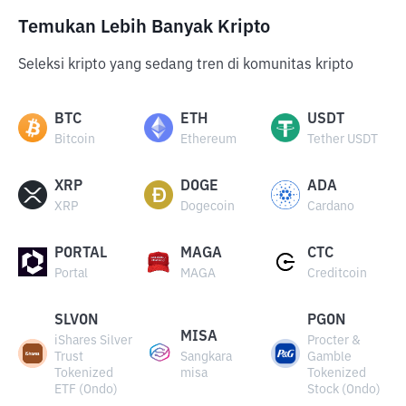
Temukan Lebih Banyak Kripto
Seleksi kripto yang sedang tren di komunitas kripto
BTC
ETH
USDT
Bitcoin
Ethereum
Tether USDT
XRP
DOGE
ADA
XRP
Dogecoin
Cardano
PORTAL
MAGA
CTC
Portal
MAGA
Creditcoin
SLVON
PGON
MISA
iShares Silver
Procter &
Trust
Sangkara
Gamble
Tokenized
misa
Tokenized
ETF (Ondo)
Stock (Ondo)