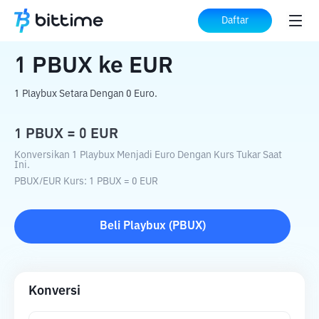
Beranda
Konverter Kripto
PBUX
ke
EUR
Daftar
1
PBUX
ke
EUR
1 Playbux Setara Dengan 0 Euro.
1
PBUX
=
0
EUR
Konversikan 1 Playbux Menjadi Euro Dengan Kurs Tukar Saat
Ini.
PBUX
/
EUR
Kurs
: 1
PBUX
=
0
EUR
Beli
Playbux
(
PBUX
)
Konversi