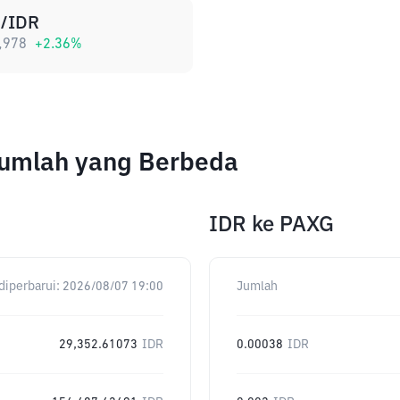
/IDR
,978
+
2.36
%
Jumlah yang Berbeda
IDR
ke
PAXG
diperbarui:
2026/08/07 19:00
Jumlah
29,352.61073
IDR
0.00038
IDR