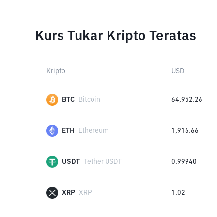
Kurs Tukar Kripto Teratas
Kripto
USD
BTC
Bitcoin
64,952.26
ETH
Ethereum
1,916.66
USDT
Tether USDT
0.99940
XRP
XRP
1.02