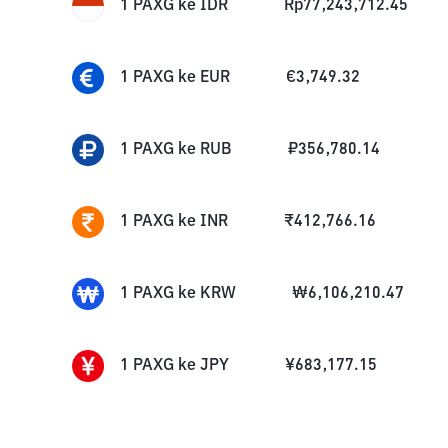
1
PAXG
ke
IDR
Rp
77,243,712.45
1
PAXG
ke
EUR
€
3,749.32
1
PAXG
ke
RUB
₽
356,780.14
1
PAXG
ke
INR
₹
412,766.16
1
PAXG
ke
KRW
₩
6,106,210.47
1
PAXG
ke
JPY
¥
683,177.15