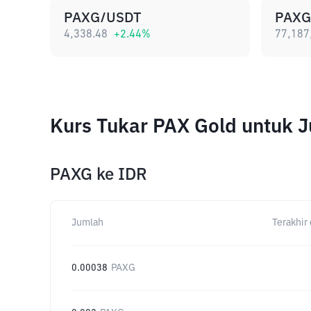
PAXG/USDT
PAXG
4,338.48
+
2.44
%
77,187
Kurs Tukar PAX Gold untuk 
PAXG
ke
IDR
Jumlah
Terakhir 
0.00038
PAXG