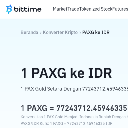
Market
Trade
Tokenized Stock
Future
Beranda
Konverter Kripto
PAXG
ke
IDR
1
PAXG
ke
IDR
1 PAX Gold Setara Dengan 77243712.45946335
1
PAXG
=
77243712.45946335
Konversikan 1 PAX Gold Menjadi Indonesia Rupiah Dengan Ku
PAXG
/
IDR
Kurs
: 1
PAXG
=
77243712.45946335
IDR