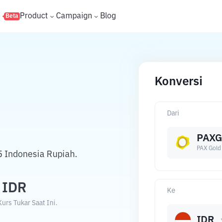
s
Product
Campaign
Blog
Beta
Konversi
Dari
PAXG
PAX Gold
 Indonesia Rupiah.
IDR
Ke
rs Tukar Saat Ini.
IDR