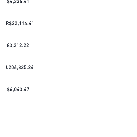
$
4,336.41
R$
22,114.41
£
3,212.22
₺
206,835.24
$
6,043.47