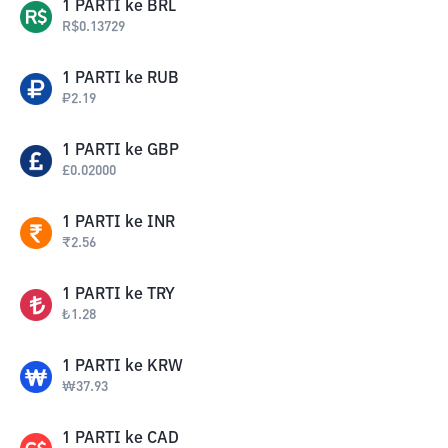
1
PARTI
ke
BRL
R$
0.13729
1
PARTI
ke
RUB
₽
2.19
1
PARTI
ke
GBP
£
0.02000
1
PARTI
ke
INR
₹
2.56
1
PARTI
ke
TRY
₺
1.28
1
PARTI
ke
KRW
₩
37.93
1
PARTI
ke
CAD