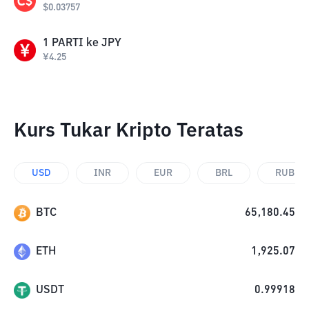
$
0.03757
1
PARTI
ke
JPY
¥
4.25
Kurs Tukar Kripto Teratas
USD
INR
EUR
BRL
RUB
BTC
65,180.45
ETH
1,925.07
USDT
0.99918