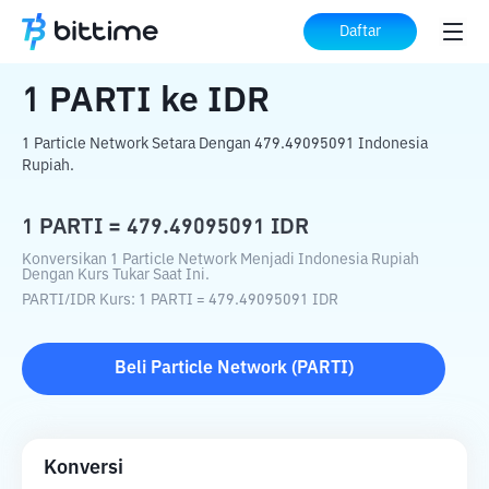
Beranda
Konverter Kripto
PARTI
ke
IDR
Daftar
1
PARTI
ke
IDR
1 Particle Network Setara Dengan 479.49095091 Indonesia
Rupiah.
1
PARTI
=
479.49095091
IDR
Konversikan 1 Particle Network Menjadi Indonesia Rupiah
Dengan Kurs Tukar Saat Ini.
PARTI
/
IDR
Kurs
: 1
PARTI
=
479.49095091
IDR
Beli
Particle Network
(
PARTI
)
Konversi