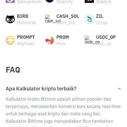
Samoyedcoin
Ethernity
Sidekick
BIRB
CASH_SOL
ZIL
Moonbirds
CASH_SOL
Zilliqa
PROMPT
PROM
USDC_OP
Wayfinder
Prom
usdc_op
FAQ
Apa Kalkulator kripto terbaik?
Kalkulator kripto Bittime adalah pilihan populer dan
terpercaya, menawarkan konversi kurs secara real-time
untuk berbagai aset kripto dan mata uang fiat.
Kalkulator Bittime juga menyediakan fitur tambahan