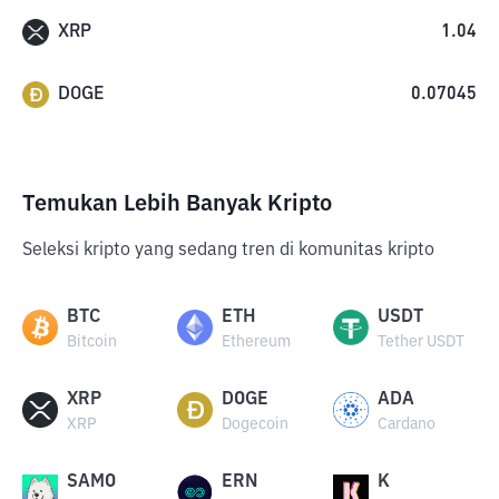
XRP
1.04
DOGE
0.07045
Temukan Lebih Banyak Kripto
Seleksi kripto yang sedang tren di komunitas kripto
BTC
ETH
USDT
Bitcoin
Ethereum
Tether USDT
XRP
DOGE
ADA
XRP
Dogecoin
Cardano
SAMO
ERN
K