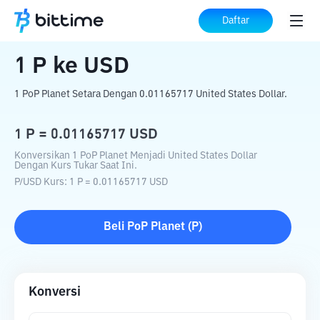
Beranda
Konverter Kripto
P
ke
USD
Daftar
1
P
ke
USD
1 PoP Planet Setara Dengan 0.01165717 United States Dollar.
1
P
=
0.01165717
USD
Konversikan 1 PoP Planet Menjadi United States Dollar
Dengan Kurs Tukar Saat Ini.
P
/
USD
Kurs
: 1
P
=
0.01165717
USD
Beli
PoP Planet
(
P
)
Konversi