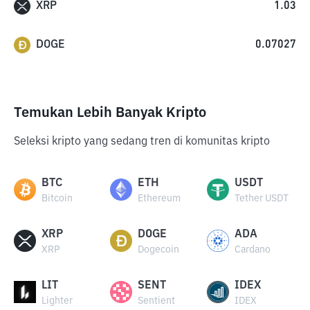
XRP
1.03
DOGE
0.07027
Temukan Lebih Banyak Kripto
Seleksi kripto yang sedang tren di komunitas kripto
BTC
ETH
USDT
Bitcoin
Ethereum
Tether USDT
XRP
DOGE
ADA
XRP
Dogecoin
Cardano
LIT
SENT
IDEX
Lighter
Sentient
IDEX