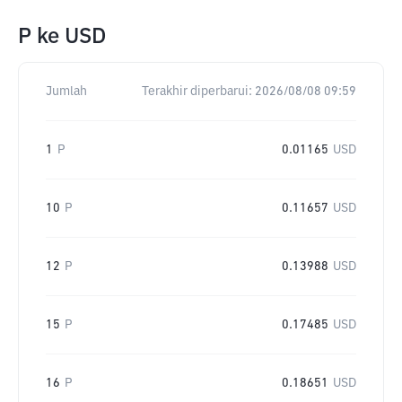
P
ke
USD
Jumlah
Terakhir diperbarui:
2026/08/08 09:59
1
P
0.01165
USD
10
P
0.11657
USD
12
P
0.13988
USD
15
P
0.17485
USD
16
P
0.18651
USD