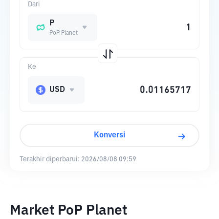
Dari
P
PoP Planet
Ke
USD
Konversi
Terakhir diperbarui:
2026/08/08 09:59
Market PoP Planet