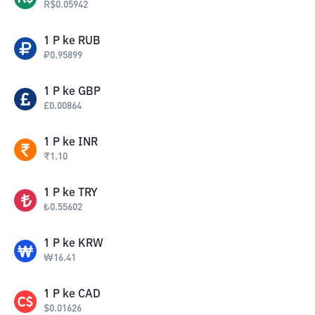
R$
0.05942
1
P
ke
RUB
₽
0.95899
1
P
ke
GBP
£
0.00864
1
P
ke
INR
₹
1.10
1
P
ke
TRY
₺
0.55602
1
P
ke
KRW
₩
16.41
1
P
ke
CAD
$
0.01626