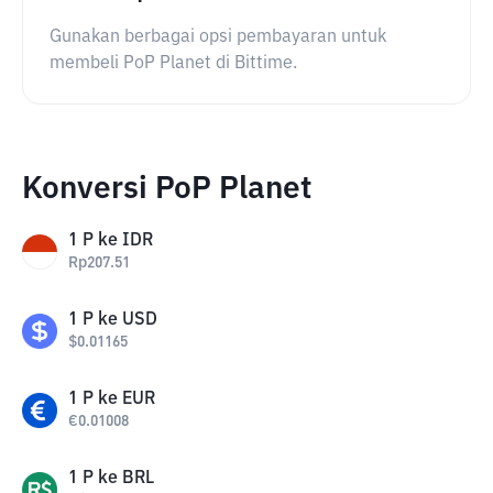
Gunakan berbagai opsi pembayaran untuk
membeli PoP Planet di Bittime.
Konversi PoP Planet
1
P
ke
IDR
Rp
207.51
1
P
ke
USD
$
0.01165
1
P
ke
EUR
€
0.01008
1
P
ke
BRL