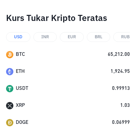
Kurs Tukar Kripto Teratas
USD
INR
EUR
BRL
RUB
BTC
65,212.00
ETH
1,924.95
USDT
0.99913
XRP
1.03
DOGE
0.06999