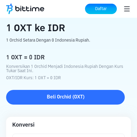
Beranda
Konverter Kripto
OXT
ke
IDR
Daftar
1
OXT
ke
IDR
1 Orchid Setara Dengan 0 Indonesia Rupiah.
1
OXT
=
0
IDR
Konversikan 1 Orchid Menjadi Indonesia Rupiah Dengan Kurs
Tukar Saat Ini.
OXT
/
IDR
Kurs
: 1
OXT
=
0
IDR
Beli
Orchid
(
OXT
)
Konversi