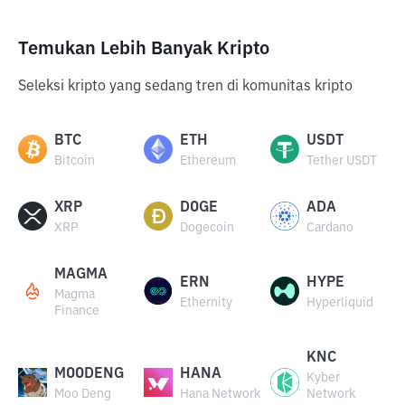
Temukan Lebih Banyak Kripto
Seleksi kripto yang sedang tren di komunitas kripto
BTC
ETH
USDT
Bitcoin
Ethereum
Tether USDT
XRP
DOGE
ADA
XRP
Dogecoin
Cardano
MAGMA
ERN
HYPE
Magma
Ethernity
Hyperliquid
Finance
KNC
MOODENG
HANA
Kyber
Moo Deng
Hana Network
Network