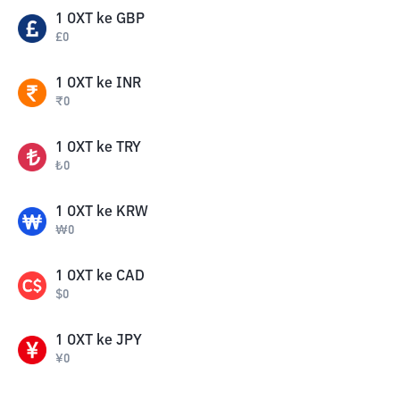
1
OXT
ke
GBP
£
0
1
OXT
ke
INR
₹
0
1
OXT
ke
TRY
₺
0
1
OXT
ke
KRW
₩
0
1
OXT
ke
CAD
$
0
1
OXT
ke
JPY
¥
0