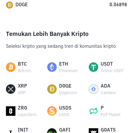
DOGE
0.06898
Temukan Lebih Banyak Kripto
Seleksi kripto yang sedang tren di komunitas kripto
BTC
ETH
USDT
Bitcoin
Ethereum
Tether USDT
XRP
DOGE
ADA
XRP
Dogecoin
Cardano
ZRO
USDS
P
LayerZero
USDS
PoP Planet
INIT
GAFI
GOATS