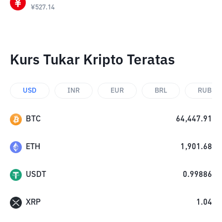
¥
527.14
Kurs Tukar Kripto Teratas
USD
INR
EUR
BRL
RUB
BTC
64,447.91
ETH
1,901.68
USDT
0.99886
XRP
1.04