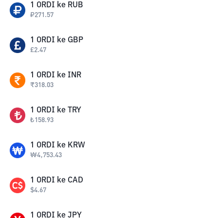
1
ORDI
ke
RUB
₽
271.57
1
ORDI
ke
GBP
£
2.47
1
ORDI
ke
INR
₹
318.03
1
ORDI
ke
TRY
₺
158.93
1
ORDI
ke
KRW
₩
4,753.43
1
ORDI
ke
CAD
$
4.67
1
ORDI
ke
JPY