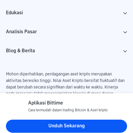
Edukasi
Analisis Pasar
Blog & Berita
Mohon diperhatikan, perdagangan aset kripto merupakan
aktivitas beresiko tinggi. Nilai Aset Kripto bersifat fluktuatif dan
dapat berubah secara signifikan dari waktu ke waktu. Kinerja
pada masa lalu tidak mencerminkan kinerja di masa depan.
Terdapat risiko kehilangan sebagai dampak dari membeli dan
Aplikasi Bittime
menjual aset kripto dan sepenuhnya keputusan independen dari
Cara termudah dalam trading Bitcoin & Aset kripto
pengguna. PT Utama Aset Digital Indonesia (Bittime) tidak
bertanggung jawab atas perubahan fluktuasi dari nilai tukar Aset
Unduh Sekarang
Kripto.