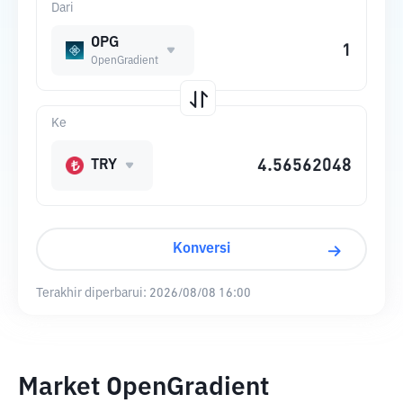
Dari
OPG
OpenGradient
Ke
TRY
Konversi
Terakhir diperbarui:
2026/08/08 16:00
Market OpenGradient