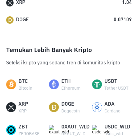
XRP
1.04
DOGE
0.07109
Temukan Lebih Banyak Kripto
Seleksi kripto yang sedang tren di komunitas kripto
BTC
ETH
USDT
Bitcoin
Ethereum
Tether USDT
XRP
DOGE
ADA
XRP
Dogecoin
Cardano
ZBT
OXAUT_WLD
USDC_WLD
ZEROBASE
OXAUT_WLD
usdc_wld