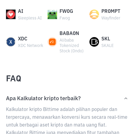
AI
FWOG
PROMPT
Sleepless AI
Fwog
Wayfinder
BABAON
XDC
SKL
Alibaba
XDC Network
Tokenized
SKALE
Stock (Ondo)
FAQ
Apa Kalkulator kripto terbaik?
Kalkulator kripto Bittime adalah pilihan populer dan
terpercaya, menawarkan konversi kurs secara real-time
untuk berbagai aset kripto dan mata uang fiat.
Kalkulator Bittime juga menyediakan fitur tambahan