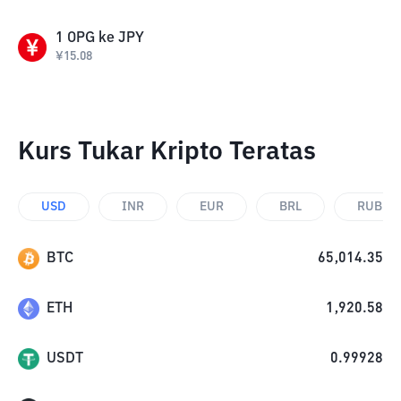
1
OPG
ke
JPY
¥
15.08
Kurs Tukar Kripto Teratas
USD
INR
EUR
BRL
RUB
BTC
65,014.35
ETH
1,920.58
USDT
0.99928