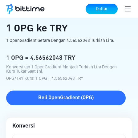
Beranda
Konverter Kripto
OPG
ke
TRY
Daftar
1
OPG
ke
TRY
1 OpenGradient Setara Dengan 4.56562048 Turkish Lira.
1
OPG
=
4.56562048
TRY
Konversikan 1 OpenGradient Menjadi Turkish Lira Dengan
Kurs Tukar Saat Ini.
OPG
/
TRY
Kurs
: 1
OPG
=
4.56562048
TRY
Beli
OpenGradient
(
OPG
)
Konversi