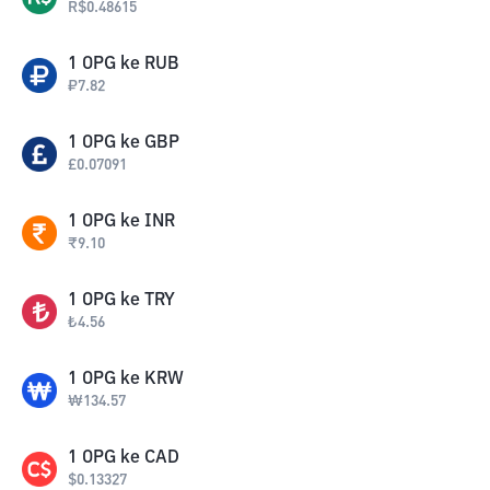
R$
0.48615
1
OPG
ke
RUB
₽
7.82
1
OPG
ke
GBP
£
0.07091
1
OPG
ke
INR
₹
9.10
1
OPG
ke
TRY
₺
4.56
1
OPG
ke
KRW
₩
134.57
1
OPG
ke
CAD
$
0.13327