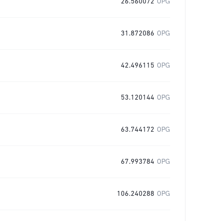
26.560072
OPG
31.872086
OPG
42.496115
OPG
53.120144
OPG
63.744172
OPG
67.993784
OPG
106.240288
OPG