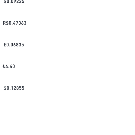
$
0.09225
R$
0.47063
£
0.06835
₺
4.40
$
0.12855