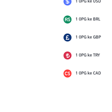
1
OPG
ke
USD
1
OPG
ke
BRL
1
OPG
ke
GBP
1
OPG
ke
TRY
1
OPG
ke
CAD