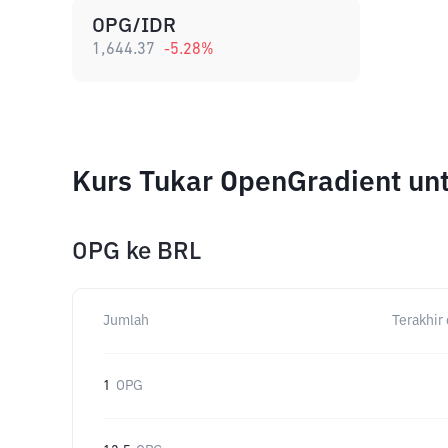
OPG/IDR
1,644.37
-5.28
%
Kurs Tukar OpenGradient un
OPG
ke
BRL
Jumlah
Terakhir 
1
OPG