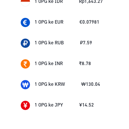
1
OPG
ke
IDR
Rp
1,643.27
1
OPG
ke
EUR
€
0.07981
1
OPG
ke
RUB
₽
7.59
1
OPG
ke
INR
₹
8.78
1
OPG
ke
KRW
₩
130.04
1
OPG
ke
JPY
¥
14.52