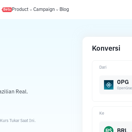
s
Product
Campaign
Blog
Beta
Konversi
Dari
OPG
OpenGrad
zilian Real.
Ke
urs Tukar Saat Ini.
BRL