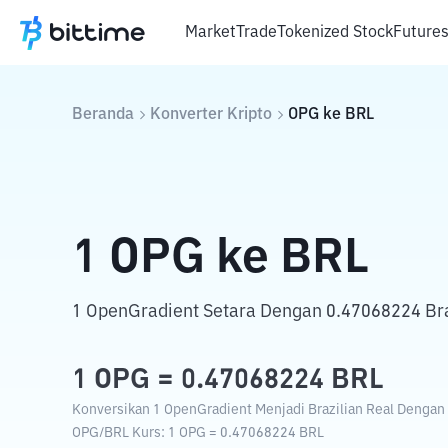
Market
Trade
Tokenized Stock
Future
Beranda
Konverter Kripto
OPG
ke
BRL
1
OPG
ke
BRL
1 OpenGradient Setara Dengan 0.47068224 Bra
1
OPG
=
0.47068224
BRL
Konversikan 1 OpenGradient Menjadi Brazilian Real Dengan K
OPG
/
BRL
Kurs
: 1
OPG
=
0.47068224
BRL