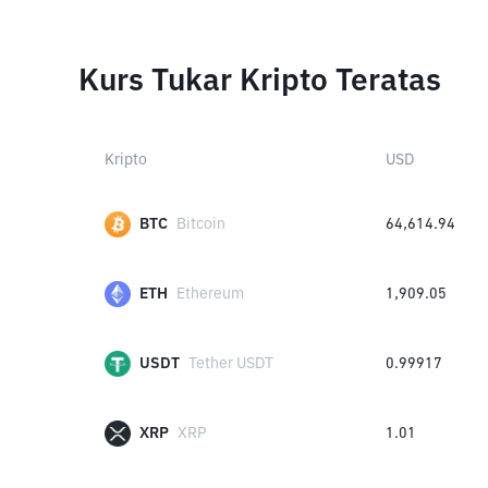
Kurs Tukar Kripto Teratas
Kripto
USD
BTC
Bitcoin
64,614.94
ETH
Ethereum
1,909.05
USDT
Tether USDT
0.99917
XRP
XRP
1.01