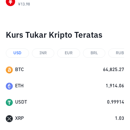
¥
13.98
Kurs Tukar Kripto Teratas
USD
INR
EUR
BRL
RUB
BTC
64,825.27
ETH
1,914.06
USDT
0.99914
XRP
1.03