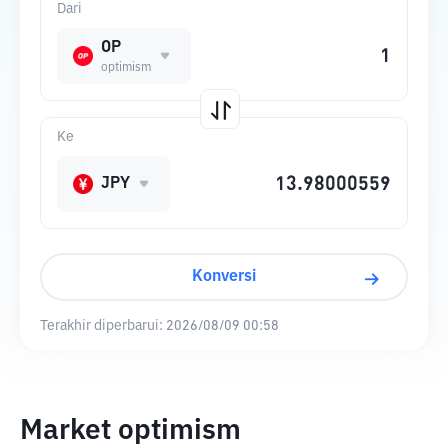
Dari
OP
optimism
Ke
JPY
Konversi
Terakhir diperbarui:
2026/08/09 00:58
Market optimism