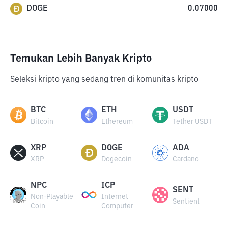
DOGE
0.07000
Temukan Lebih Banyak Kripto
Seleksi kripto yang sedang tren di komunitas kripto
BTC
ETH
USDT
Bitcoin
Ethereum
Tether USDT
XRP
DOGE
ADA
XRP
Dogecoin
Cardano
NPC
ICP
SENT
Non-Playable
Internet
Sentient
Coin
Computer