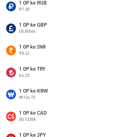
1
OP
ke
RUB
₽
7.28
1
OP
ke
GBP
£
0.06566
1
OP
ke
INR
₹
8.42
1
OP
ke
TRY
₺
4.22
1
OP
ke
KRW
₩
124.72
1
OP
ke
CAD
$
0.12358
1
OP
ke
JPY