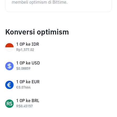
membeli optimism di Bittime.
Konversi optimism
1
OP
ke
IDR
Rp
1,577.02
1
OP
ke
USD
$
0.08859
1
OP
ke
EUR
€
0.07664
1
OP
ke
BRL
R$
0.45157