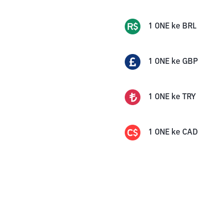
1
ONE
ke
BRL
1
ONE
ke
GBP
1
ONE
ke
TRY
1
ONE
ke
CAD