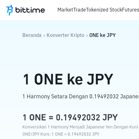
Market
Trade
Tokenized Stock
Future
Beranda
Konverter Kripto
ONE
ke
JPY
1
ONE
ke
JPY
1 Harmony Setara Dengan 0.19492032 Japane
1
ONE
=
0.19492032
JPY
Konversikan 1 Harmony Menjadi Japanese Yen Dengan Kurs T
ONE
/
JPY
Kurs
: 1
ONE
=
0.19492032
JPY