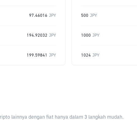
97.46016
JPY
500
JPY
194.92032
JPY
1000
JPY
199.59841
JPY
1024
JPY
ripto lainnya dengan fiat hanya dalam 3 langkah mudah.