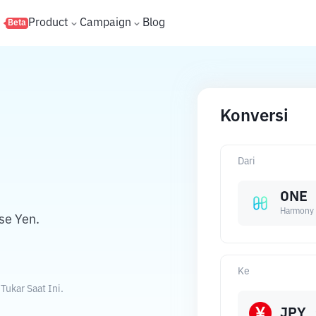
s
Product
Campaign
Blog
Beta
Konversi
Dari
ONE
Harmony
se Yen.
Ke
ukar Saat Ini.
JPY