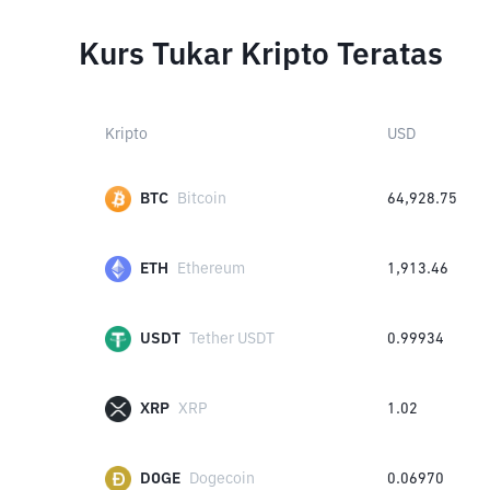
Kurs Tukar Kripto Teratas
Kripto
USD
BTC
Bitcoin
64,928.75
ETH
Ethereum
1,913.46
USDT
Tether USDT
0.99934
XRP
XRP
1.02
DOGE
Dogecoin
0.06970