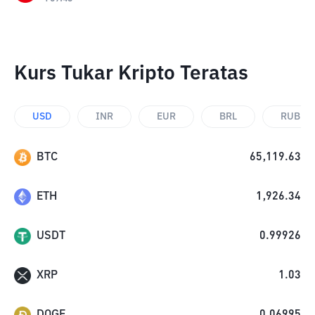
Kurs Tukar Kripto Teratas
USD
INR
EUR
BRL
RUB
BTC
65,119.63
ETH
1,926.34
USDT
0.99926
XRP
1.03
DOGE