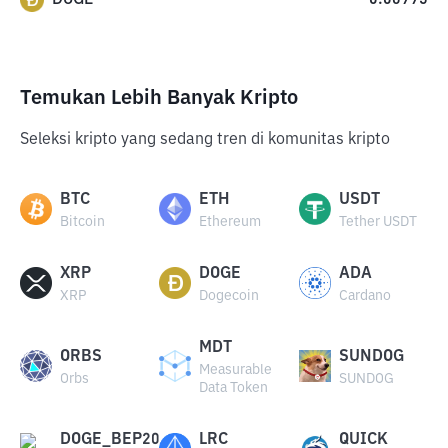
0.06995
Temukan Lebih Banyak Kripto
Seleksi kripto yang sedang tren di komunitas kripto
BTC
ETH
USDT
Bitcoin
Ethereum
Tether USDT
XRP
DOGE
ADA
XRP
Dogecoin
Cardano
MDT
ORBS
SUNDOG
Measurable
Orbs
SUNDOG
Data Token
DOGE_BEP20
LRC
QUICK