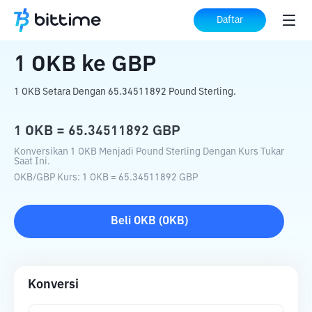
Beranda
Konverter Kripto
OKB
ke
GBP
Daftar
1
OKB
ke
GBP
1 OKB Setara Dengan 65.34511892 Pound Sterling.
1
OKB
=
65.34511892
GBP
Konversikan 1 OKB Menjadi Pound Sterling Dengan Kurs Tukar
Saat Ini.
OKB
/
GBP
Kurs
: 1
OKB
=
65.34511892
GBP
Beli
OKB
(
OKB
)
Konversi