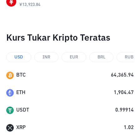
¥
13,923.84
Kurs Tukar Kripto Teratas
USD
INR
EUR
BRL
RUB
BTC
64,365.94
ETH
1,904.47
USDT
0.99914
XRP
1.02