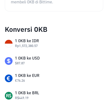
membeli OKB di Bittime.
Konversi OKB
1
OKB
ke
IDR
Rp
1,572,380.57
1
OKB
ke
USD
$
87.87
1
OKB
ke
EUR
€
76.26
1
OKB
ke
BRL
R$
449.19