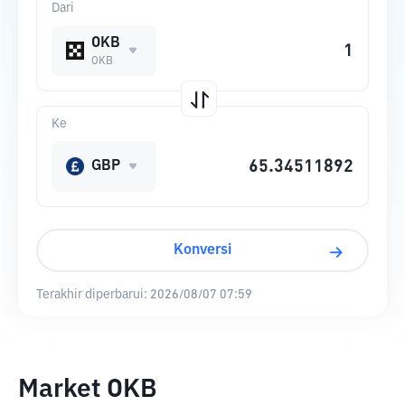
Dari
OKB
OKB
Ke
GBP
Konversi
Terakhir diperbarui:
2026/08/07 07:59
Market OKB