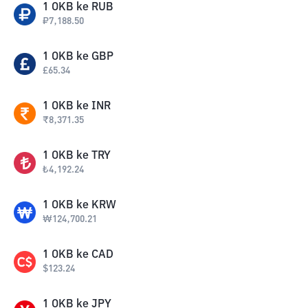
1
OKB
ke
RUB
₽
7,188.50
1
OKB
ke
GBP
£
65.34
1
OKB
ke
INR
₹
8,371.35
1
OKB
ke
TRY
₺
4,192.24
1
OKB
ke
KRW
₩
124,700.21
1
OKB
ke
CAD
$
123.24
1
OKB
ke
JPY