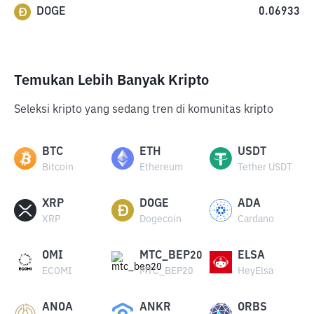
DOGE
0.06933
Temukan Lebih Banyak Kripto
Seleksi kripto yang sedang tren di komunitas kripto
BTC
ETH
USDT
Bitcoin
Ethereum
Tether USDT
XRP
DOGE
ADA
XRP
Dogecoin
Cardano
OMI
MTC_BEP20
ELSA
ECOMI
MTC_BEP20
HeyElsa
ANOA
ANKR
ORBS