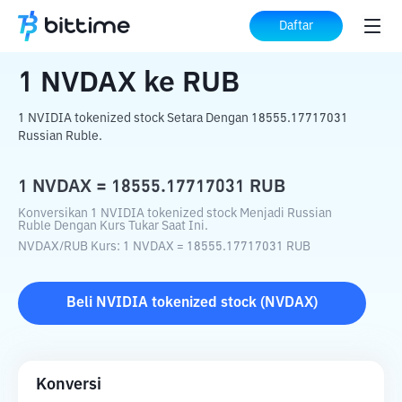
Beranda
Konverter Kripto
NVDAX
ke
Daftar
RUB
1
NVDAX
ke
RUB
1 NVIDIA tokenized stock Setara Dengan 18555.17717031
Russian Ruble.
1
NVDAX
=
18555.17717031
RUB
Konversikan 1 NVIDIA tokenized stock Menjadi Russian
Ruble Dengan Kurs Tukar Saat Ini.
NVDAX
/
RUB
Kurs
: 1
NVDAX
=
18555.17717031
RUB
Beli
NVIDIA tokenized stock
(
NVDAX
)
Konversi