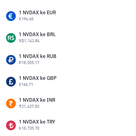
1
NVDAX
ke
EUR
€
194.60
1
NVDAX
ke
BRL
R$
1,143.84
1
NVDAX
ke
RUB
₽
18,555.17
1
NVDAX
ke
GBP
£
166.71
1
NVDAX
ke
INR
₹
21,427.83
1
NVDAX
ke
TRY
₺
10,735.70