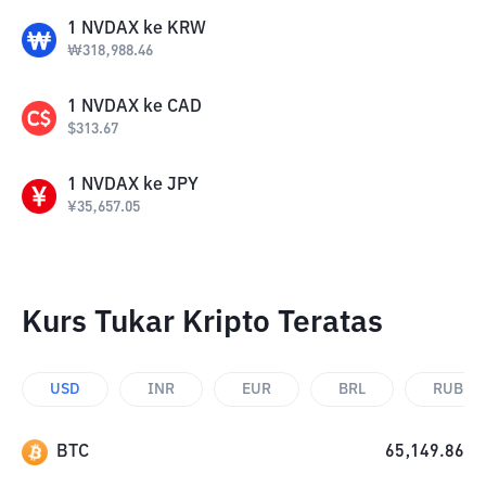
1
NVDAX
ke
KRW
₩
318,988.46
1
NVDAX
ke
CAD
$
313.67
1
NVDAX
ke
JPY
¥
35,657.05
Kurs Tukar Kripto Teratas
USD
INR
EUR
BRL
RUB
BTC
65,149.86