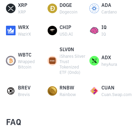
XRP
DOGE
ADA
XRP
Dogecoin
Cardano
WRX
CHIP
IQ
WazirX
USD.AI
IQ
SLVON
WBTC
iShares Silver
ADX
Wrapped
Trust
heyAura
Bitcoin
Tokenized
ETF (Ondo)
BREV
RNBW
CUAN
Brevis
Rainbow
Cuan.Swap.com
FAQ