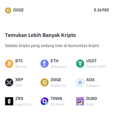
DOGE
0.06980
Temukan Lebih Banyak Kripto
Seleksi kripto yang sedang tren di komunitas kripto
BTC
ETH
USDT
Bitcoin
Ethereum
Tether USDT
XRP
DOGE
ADA
XRP
Dogecoin
Cardano
ZRO
TOWN
DUKO
LayerZero
Alt.town
Duko