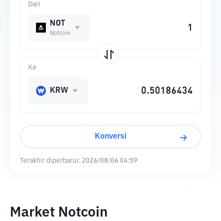
Dari
NOT
Notcoin
Ke
KRW
Konversi
Terakhir diperbarui:
2026/08/06 04:59
Market Notcoin