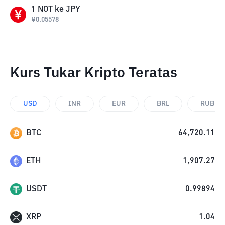
1
NOT
ke
JPY
¥
0.05578
Kurs Tukar Kripto Teratas
USD
INR
EUR
BRL
RUB
BTC
64,720.11
ETH
1,907.27
USDT
0.99894
XRP
1.04