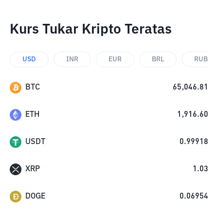
Kurs Tukar Kripto Teratas
USD
INR
EUR
BRL
RUB
BTC
65,046.81
ETH
1,916.60
USDT
0.99918
XRP
1.03
DOGE
0.06954