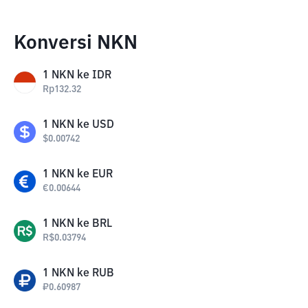
Konversi NKN
1
NKN
ke
IDR
Rp
132.32
1
NKN
ke
USD
$
0.00742
1
NKN
ke
EUR
€
0.00644
1
NKN
ke
BRL
R$
0.03794
1
NKN
ke
RUB
₽
0.60987