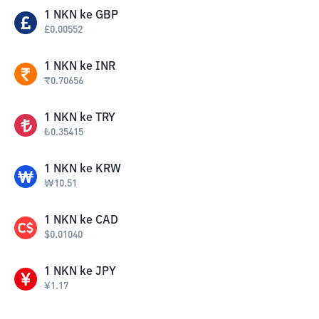
1
NKN
ke
GBP
£
0.00552
1
NKN
ke
INR
₹
0.70656
1
NKN
ke
TRY
₺
0.35415
1
NKN
ke
KRW
₩
10.51
1
NKN
ke
CAD
$
0.01040
1
NKN
ke
JPY
¥
1.17