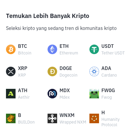
Temukan Lebih Banyak Kripto
Seleksi kripto yang sedang tren di komunitas kripto
BTC
ETH
USDT
Bitcoin
Ethereum
Tether USDT
XRP
DOGE
ADA
XRP
Dogecoin
Cardano
ATH
MDX
FWOG
Aethir
Mdex
Fwog
H
B
WNXM
Humanity
BUILDon
Wrapped NXM
Protocol