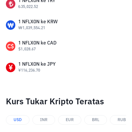
1
NFLXON
ke
TRY
₺
35,022.52
1
NFLXON
ke
KRW
₩
1,039,554.21
1
NFLXON
ke
CAD
$
1,028.67
1
NFLXON
ke
JPY
¥
116,236.70
Kurs Tukar Kripto Teratas
USD
INR
EUR
BRL
RUB