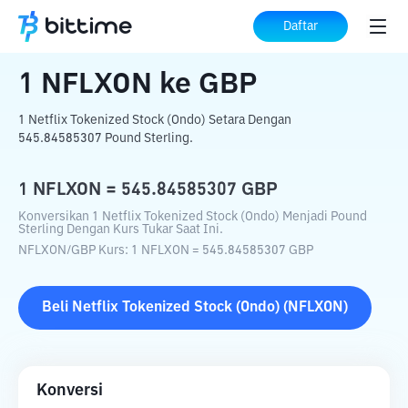
Beranda
Konverter Kripto
NFLXON
ke
Daftar
GBP
1
NFLXON
ke
GBP
1 Netflix Tokenized Stock (Ondo) Setara Dengan
545.84585307 Pound Sterling.
1
NFLXON
=
545.84585307
GBP
Konversikan 1 Netflix Tokenized Stock (Ondo) Menjadi Pound
Sterling Dengan Kurs Tukar Saat Ini.
NFLXON
/
GBP
Kurs
: 1
NFLXON
=
545.84585307
GBP
Beli
Netflix Tokenized Stock (Ondo)
(
NFLXON
)
Konversi