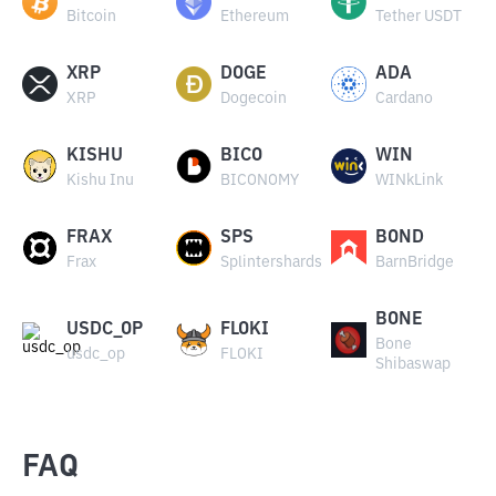
Bitcoin
Ethereum
Tether USDT
XRP
DOGE
ADA
XRP
Dogecoin
Cardano
KISHU
BICO
WIN
Kishu Inu
BICONOMY
WINkLink
FRAX
SPS
BOND
Frax
Splintershards
BarnBridge
BONE
USDC_OP
FLOKI
Bone
usdc_op
FLOKI
Shibaswap
FAQ